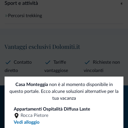
Sport e attività
Percorsi trekking
Vantaggi esclusivi Dolomiti.it
Contatto
Tariffe
Richieste non
diretto
vantaggiose
vincolanti
Casa Monteggia
non è al momento disponibile in
questo portale. Ecco alcune soluzioni alternative per la
Consigli dalle Dolomiti
tua vacanza
Riceverai informazioni, offerte esclusive e news per la tua
Appartamenti Ospitalità Diffusa Laste
vacanza nelle Dolomiti.
Rocca Pietore
Vedi alloggio