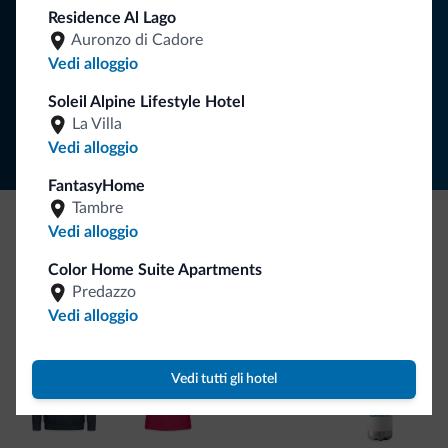
Residence Al Lago
ISCRIVITI ALLA NEWSLETTER
Auronzo di Cadore
Vedi alloggio
Segui Dolomiti.it
Soleil Alpine Lifestyle Hotel
La Villa
Vedi alloggio
FantasyHome
Tambre
Vedi alloggio
Be Original, scopri la nuova collezione
Color Home Suite Apartments
Ce l'avete chiesto in tanti. Ecco la nuova collezione firmata
Predazzo
Dolomiti.it!
Vedi alloggio
Vedi tutti gli hotel