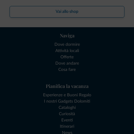
Vai allo shop
Naviga
Dove dormire
Attività locali
Offerte
Dove andare
Cosa fare
Pianifica la vacanza
Esperienze e Buoni Regalo
I nostri Gadgets Dolomiti
Cataloghi
Curiosità
Eventi
Itinerari
News