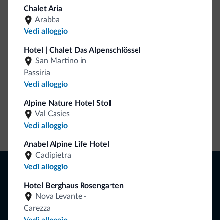
Be Original, scopri la nuova collezione
Chalet Aria
Arabba
Ce l'avete chiesto in tanti. Ecco la nuova collezione firmata
Vedi alloggio
Dolomiti.it!
Hotel | Chalet Das Alpenschlössel
San Martino in
Passiria
Vedi alloggio
Alpine Nature Hotel Stoll
Val Casies
Vedi alloggio
Vai allo shop
Anabel Alpine Life Hotel
Cadipietra
Naviga
Vedi alloggio
Dove dormire
Hotel Berghaus Rosengarten
Attività locali
Nova Levante -
Offerte
Carezza
Dove andare