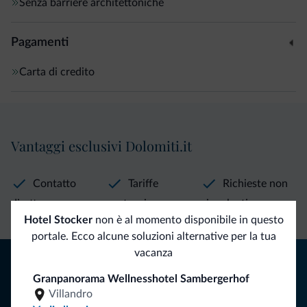
Senza barriere architettoniche
Pagamenti
Carta di credito
Vantaggi esclusivi Dolomiti.it
Contatto
Tariffe
Richieste non
diretto
vantaggiose
vincolanti
Hotel Stocker
non è al momento disponibile in questo
portale. Ecco alcune soluzioni alternative per la tua
vacanza
Consigli dalle Dolomiti
Granpanorama Wellnesshotel Sambergerhof
Riceverai informazioni, offerte esclusive e news per la tua
Villandro
vacanza nelle Dolomiti.