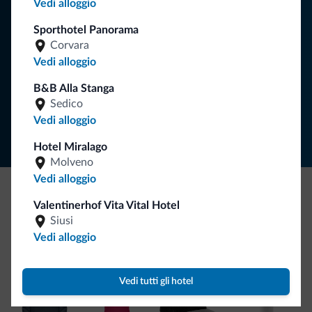
Vedi alloggio
Sporthotel Panorama
Corvara
ISCRIVITI ALLA NEWSLETTER
Vedi alloggio
B&B Alla Stanga
Segui Dolomiti.it
Sedico
Vedi alloggio
Hotel Miralago
Molveno
Vedi alloggio
Valentinerhof Vita Vital Hotel
Be Original, scopri la nuova collezione
Siusi
Ce l'avete chiesto in tanti. Ecco la nuova collezione firmata
Vedi alloggio
Dolomiti.it!
Vedi tutti gli hotel