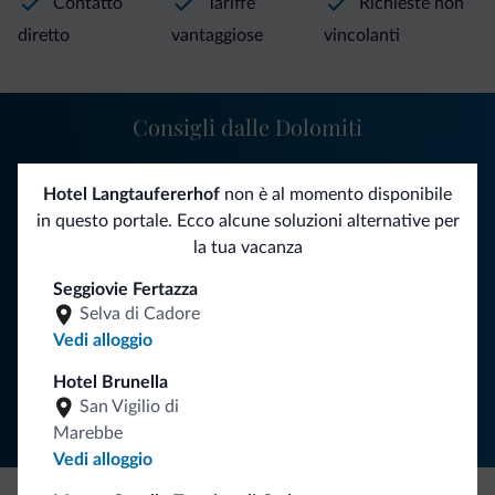
Contatto
Tariffe
Richieste non
diretto
vantaggiose
vincolanti
Consigli dalle Dolomiti
Riceverai informazioni, offerte esclusive e news per la tua
Hotel Langtaufererhof
non è al momento disponibile
vacanza nelle Dolomiti.
in questo portale. Ecco alcune soluzioni alternative per
la tua vacanza
Seggiovie Fertazza
ISCRIVITI ALLA NEWSLETTER
Selva di Cadore
Vedi alloggio
Segui Dolomiti.it
Hotel Brunella
San Vigilio di
Marebbe
Vedi alloggio