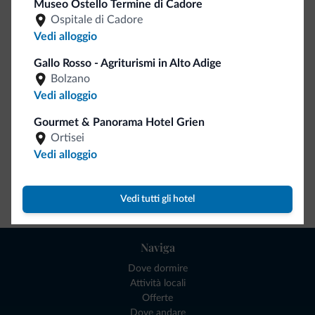
Museo Ostello Termine di Cadore
Ospitale di Cadore
Be Original, scopri la nuova collezione
Vedi alloggio
Ce l'avete chiesto in tanti. Ecco la nuova collezione firmata
Dolomiti.it!
Gallo Rosso - Agriturismi in Alto Adige
Bolzano
Vedi alloggio
Gourmet & Panorama Hotel Grien
Ortisei
Vedi alloggio
Vai allo shop
Vedi tutti gli hotel
Naviga
Dove dormire
Attività locali
Offerte
Dove andare