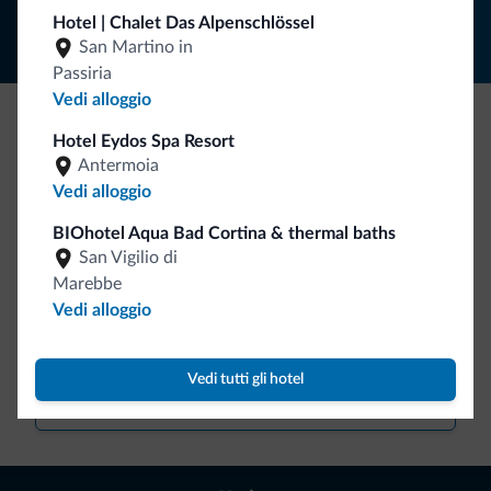
Hotel | Chalet Das Alpenschlössel
San Martino in
Passiria
Vedi alloggio
Hotel Eydos Spa Resort
Be Original, scopri la nuova collezione
Antermoia
Ce l'avete chiesto in tanti. Ecco la nuova collezione firmata
Vedi alloggio
Dolomiti.it!
BIOhotel Aqua Bad Cortina & thermal baths
San Vigilio di
Marebbe
Vedi alloggio
Vedi tutti gli hotel
Vai allo shop