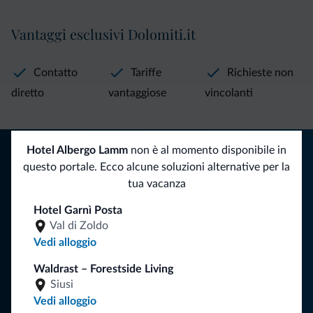
Vantaggi esclusivi Dolomiti.it
Contatto
Tariffe
Richieste non
diretto
vantaggiose
vincolanti
Consigli dalle Dolomiti
Hotel Albergo Lamm
non è al momento disponibile in
questo portale. Ecco alcune soluzioni alternative per la
Riceverai informazioni, offerte esclusive e news per la tua
tua vacanza
vacanza nelle Dolomiti.
Hotel Garnì Posta
Val di Zoldo
Vedi alloggio
ISCRIVITI ALLA NEWSLETTER
Waldrast – Forestside Living
Siusi
Segui Dolomiti.it
Vedi alloggio