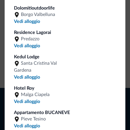
Be Original, scopri la nuova collezione
Dolomitioutdoorlife
Ce l'avete chiesto in tanti. Ecco la nuova collezione firmata
Borgo Valbelluna
Dolomiti.it!
Vedi alloggio
Residence Lagorai
Predazzo
Vedi alloggio
Kedul Lodge
Santa Cristina Val
Gardena
Vai allo shop
Vedi alloggio
Hotel Roy
Malga Ciapela
Naviga
Vedi alloggio
Dove dormire
Attività locali
Appartamento BUCANEVE
Offerte
Pieve Tesino
Dove andare
Vedi alloggio
Cosa fare