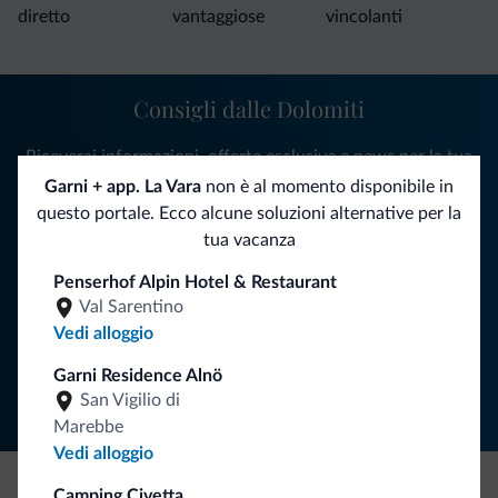
diretto
vantaggiose
vincolanti
Consigli dalle Dolomiti
Riceverai informazioni, offerte esclusive e news per la tua
vacanza nelle Dolomiti.
Garni + app. La Vara
non è al momento disponibile in
questo portale. Ecco alcune soluzioni alternative per la
tua vacanza
ISCRIVITI ALLA NEWSLETTER
Penserhof Alpin Hotel & Restaurant
Val Sarentino
Vedi alloggio
Segui Dolomiti.it
Garni Residence Alnö
San Vigilio di
Marebbe
Vedi alloggio
Camping Civetta