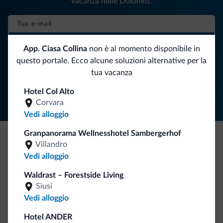
vacanza nelle Dolomiti.
ISCRIVITI ALLA NEWSLETTER
App. Ciasa Collina
non è al momento disponibile in
questo portale. Ecco alcune soluzioni alternative per la
tua vacanza
Segui Dolomiti.it
Hotel Col Alto
Corvara
Vedi alloggio
Granpanorama Wellnesshotel Sambergerhof
Villandro
Be Original, scopri la nuova collezione
Vedi alloggio
Ce l'avete chiesto in tanti. Ecco la nuova collezione firmata
Waldrast – Forestside Living
Dolomiti.it!
Siusi
Vedi alloggio
Hotel ANDER