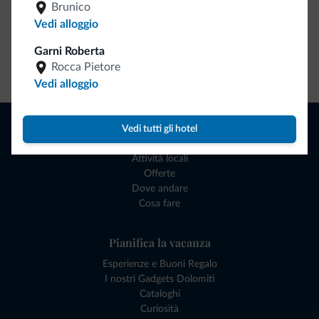
Brunico
Vedi alloggio
Garni Roberta
Vai allo shop
Rocca Pietore
Vedi alloggio
Naviga
Vedi tutti gli hotel
Dove dormire
Attività locali
Offerte
Dove andare
Cosa fare
Pianifica la vacanza
Esperienze e Buoni Regalo
I nostri Gadgets Dolomiti
Cataloghi
Curiosità