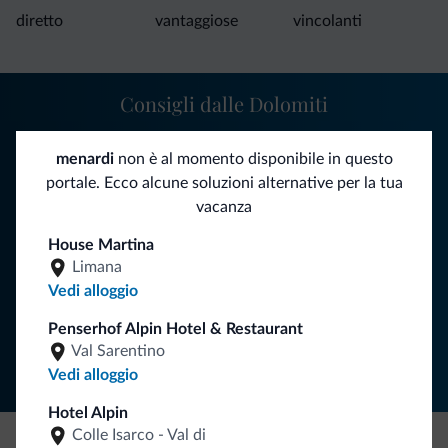
diretto
vantaggiose
vincolanti
Consigli dalle Dolomiti
Riceverai informazioni, offerte esclusive e news per la tua
menardi
non è al momento disponibile in questo
vacanza nelle Dolomiti.
portale. Ecco alcune soluzioni alternative per la tua
vacanza
House Martina
ISCRIVITI ALLA NEWSLETTER
Limana
Vedi alloggio
Segui Dolomiti.it
Penserhof Alpin Hotel & Restaurant
Val Sarentino
Vedi alloggio
Hotel Alpin
Colle Isarco - Val di