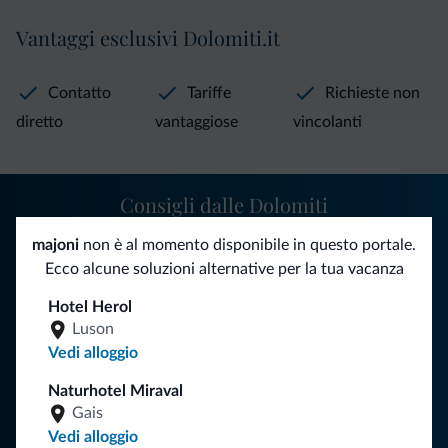
Vantaggi esclusivi Dolomiti.it
Contatto
Tariffe
Richieste non
diretto
vantaggiose
vincolanti
Consigli dalle Dolomiti
majoni
non è al momento disponibile in questo portale.
Riceverai informazioni, offerte esclusive e news per la tua
Ecco alcune soluzioni alternative per la tua vacanza
vacanza nelle Dolomiti.
Hotel Herol
Luson
Vedi alloggio
ISCRIVITI ALLA NEWSLETTER
Naturhotel Miraval
Gais
Segui Dolomiti.it
Vedi alloggio