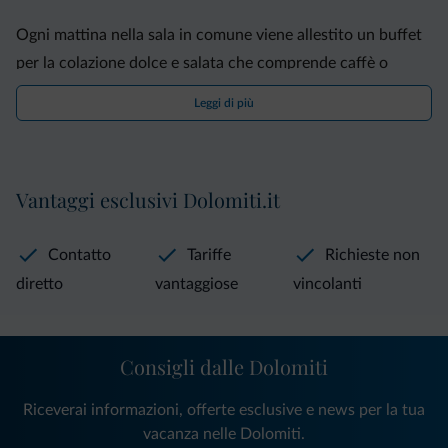
Ogni mattina nella sala in comune viene allestito un buffet
per la colazione dolce e salata che comprende caffè o
cappuccino appena fatti, torte caserecce, yogurt e pietanze
Leggi di più
salate come formaggio e salumi locali.
Il Sissi B&B dista 70 km da Bolzano e, in auto, 25 minuti da
Vantaggi esclusivi Dolomiti.it
Madonna di Campiglio e 1 ora da Trento.
Contatto
Tariffe
Richieste non
diretto
vantaggiose
vincolanti
Consigli dalle Dolomiti
Riceverai informazioni, offerte esclusive e news per la tua
vacanza nelle Dolomiti.