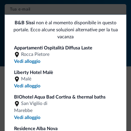
ISCRIVITI ALLA NEWSLETTER
B&B Sissi
non è al momento disponibile in questo
portale. Ecco alcune soluzioni alternative per la tua
vacanza
Segui Dolomiti.it
Appartamenti Ospitalità Diffusa Laste
Rocca Pietore
Vedi alloggio
Liberty Hotel Malè
Malè
Be Original, scopri la nuova collezione
Vedi alloggio
Ce l'avete chiesto in tanti. Ecco la nuova collezione firmata
BIOhotel Aqua Bad Cortina & thermal baths
Dolomiti.it!
San Vigilio di
Marebbe
Vedi alloggio
Residence Alba Nova