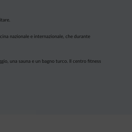
itare.
 cucina nazionale e internazionale, che durante
ggio, una sauna e un bagno turco. Il centro fitness
 1 km di distanza.