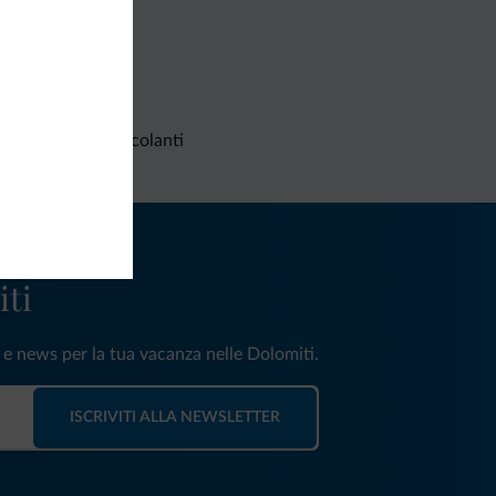
Richieste non vincolanti
iti
e e news per la tua vacanza nelle Dolomiti.
ISCRIVITI ALLA NEWSLETTER