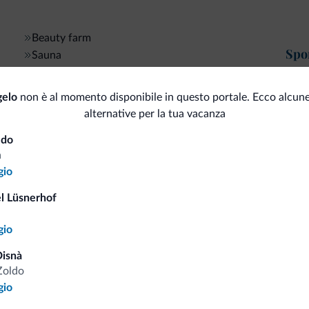
Beauty farm
Spor
Sauna
Solarium
An
gelo
non è al momento disponibile in questo portale. Ecco alcune
Per
Accessibilità
alternative per la tua vacanza
Serv
ldo
Senza barriere architettoniche
a
Ari
gio
Animali
Cas
l Lüsnerhof
Animali ammessi
Bus
gio
Bici/MTB/e-bike
Sal
isnà
Zoldo
Noleggio bici
gio