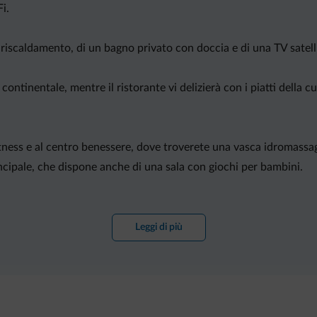
i.
riscaldamento, di un bagno privato con doccia e di una TV satell
e continentale, mentre il ristorante vi delizierà con i piatti della
fitness e al centro benessere, dove troverete una vasca idromassa
rincipale, che dispone anche di una sala con giochi per bambini.
ngelo offre un servizio navetta gratuito per le terme di Comano, a
Leggi di più