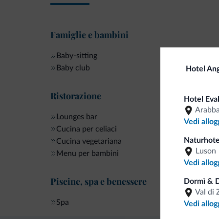
Famiglie e bambini
Baby-sitting
Baby club
Hotel An
Ristorazione
Hotel Eva
Arabb
Lounges bar
Vedi allog
Cucina per celiaci
Naturhote
Cucina vegetariana
Luson
Menu per bambini
Vedi allog
Piscine, spa e benessere
Dormì & D
Val di 
Spa
Vedi allog