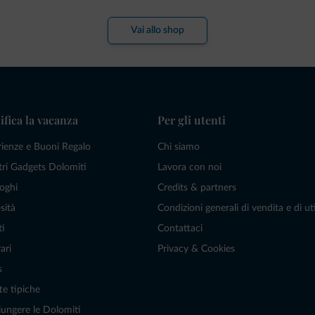
Vai allo shop
ifica la vacanza
Per gli utenti
rienze e Buoni Regalo
Chi siamo
tri Gadgets Dolomiti
Lavora con noi
oghi
Credits & partners
sità
Condizioni generali di vendita e di uti
ti
Contattaci
ari
Privacy & Cookies
s
te tipiche
ungere le Dolomiti