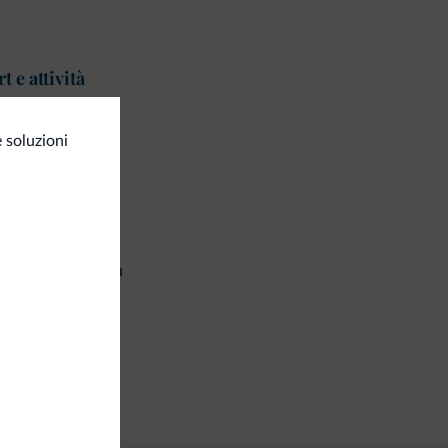
t e attività
imazione
 soluzioni
corsi trekking
izi generali
a condizionata
setta di sicurezza
iness
a congressi