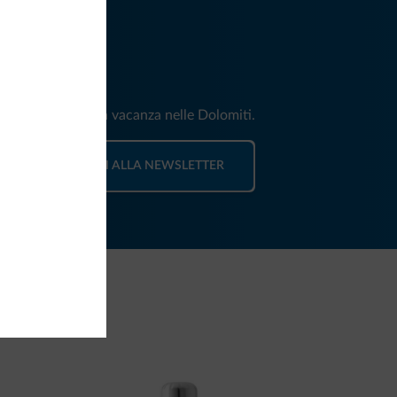
iti
e e news per la tua vacanza nelle Dolomiti.
ISCRIVITI ALLA NEWSLETTER