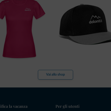
Vai allo shop
ifica la vacanza
Per gli utenti