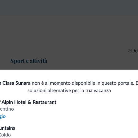
Do
Sport e attività
b Ciasa Sunara
non è al momento disponibile in questo portale. 
soluzioni alternative per la tua vacanza
i.it
 Alpin Hotel & Restaurant
rentino
gio
Tariffe vantaggiose
untains
Zoldo