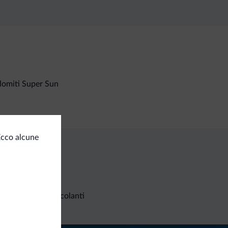
lomiti Super Sun
Ecco alcune
Richieste non vincolanti