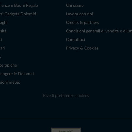
rienze e Buoni Regalo
Chi siamo
tri Gadgets Dolomiti
Lavora con noi
oghi
Credits & partners
sità
Condizioni generali di vendita e di uti
ti
Contattaci
ari
Privacy & Cookies
s
te tipiche
ungere le Dolomiti
sioni meteo
Rivedi preferenze cookies