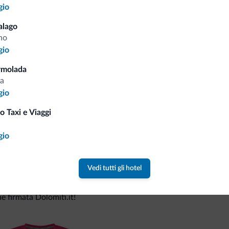
gio
alago
Consigli dalle Dolom
no
gio
Riceverai informazioni, offerte esclusiv
rmolada
a
gio
o Taxi e Viaggi
a
gio
Vedi tutti gli hotel
va collezione
ne firmata Dolomiti.it!