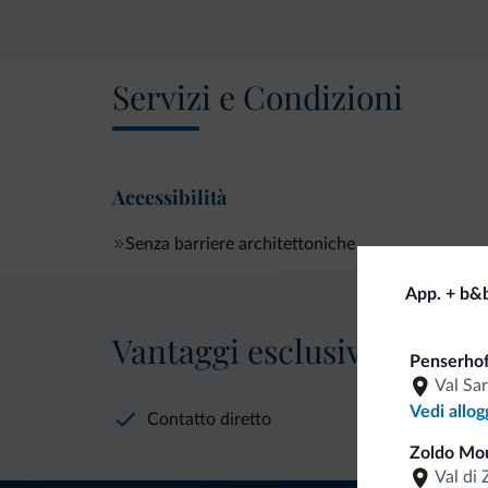
Servizi e Condizioni
Accessibilità
Senza barriere architettoniche
App. + b&
Vantaggi esclusivi Dolomit
Penserhof
Val Sa
Vedi allog
Contatto diretto
Zoldo Mo
Val di 