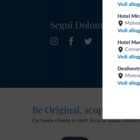
Vedi allog
Hotel Mir
Segui Dolomiti.it
Molve
Vedi allog
Hotel Ma
Corvar
Vedi allog
Desilvestr
Moen
Vedi allog
Be Original, scopri la nuo
Ce l'avete chiesto in tanti. Ecco la nuova collezio