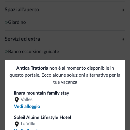
Spazi all'aperto
Giardino
Servizi ed extra
Banco escursioni guidate
Antica Trattoria
non è al momento disponibile in
Accoglienza e reception
questo portale. Ecco alcune soluzioni alternative per la
Deposito bagagli
tua vacanza
linara mountain family stay
Servizi di pulizia
Valles
Vedi alloggio
Pulizia giornaliera
Soleil Alpine Lifestyle Hotel
Servizio lavanderia
La Villa