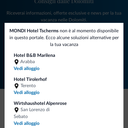
Consigli dalle Dolomiti
Riceverai informazioni, offerte esclusive e news per la tua
vacanza nelle Dolomiti.
MONDI Hotel Tscherms
non è al momento disponibile
in questo portale. Ecco alcune soluzioni alternative per
ISCRIVITI ALLA NEWSLETTER
la tua vacanza
Hotel B&B Marilena
Segui Dolomiti.it
Arabba
Vedi alloggio
Hotel Tirolerhof
Terento
Vedi alloggio
Wirtshaushotel Alpenrose
Be Original, scopri la nuova collezione
San Lorenzo di
Ce l'avete chiesto in tanti. Ecco la nuova collezione firmata
Sebato
Dolomiti.it!
Vedi alloggio