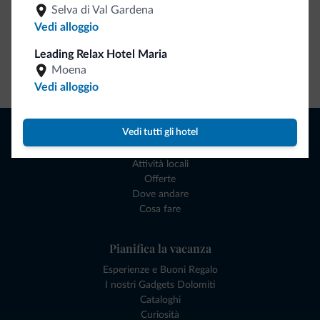
Selva di Val Gardena
Vedi alloggio
Leading Relax Hotel Maria
Moena
Vai allo shop
Vedi alloggio
Naviga
Vedi tutti gli hotel
Dove dormire
Attività locali
Offerte
Dove andare
Cosa fare
Pianifica la vacanza
Esperienze e Buoni Regalo
I nostri Gadgets Dolomiti
Cataloghi
Curiosità