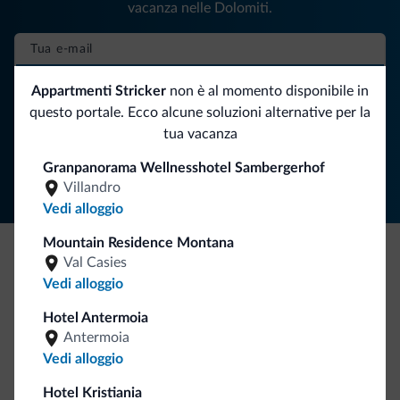
vacanza nelle Dolomiti.
ISCRIVITI ALLA NEWSLETTER
Appartmenti Stricker
non è al momento disponibile in
questo portale. Ecco alcune soluzioni alternative per la
tua vacanza
Segui Dolomiti.it
Granpanorama Wellnesshotel Sambergerhof
Villandro
Vedi alloggio
Mountain Residence Montana
Val Casies
Be Original, scopri la nuova collezione
Vedi alloggio
Ce l'avete chiesto in tanti. Ecco la nuova collezione firmata
Hotel Antermoia
Dolomiti.it!
Antermoia
Vedi alloggio
Hotel Kristiania