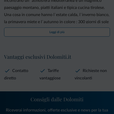
incontrano un `atmosfera mediterranea e un magnifico
paesaggio montano, piatti italiani e tipica cucina tirolese.
Una cosa in comune hanno l`estate calda, l`inverno bianco,
la primavera miete e l`autunno in colore : 300 giorni di sole
all`anno. L`Alto Adige è un paradiso per le vacanze.
Leggi di più
Innumerevoli possibilità per escursioni vi aspettano : gite
culturali, comode passeggiate o impegnative camminate in
montagna, e se dovesse per caso piovere, sempre a vostra
Vantaggi esclusivi Dolomiti.it
disposizione una vasta varietà di musei, castelli medievali,
stabilimenti termali, comode gallerie commerciali ed
Contatto
Tariffe
Richieste non
invitanti cafè.
diretto
vantaggiose
vincolanti
Consigli dalle Dolomiti
Riceverai informazioni, offerte esclusive e news per la tua