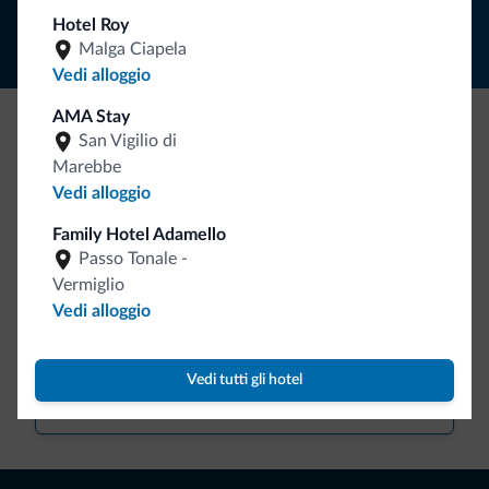
Hotel Roy
Malga Ciapela
Vedi alloggio
AMA Stay
San Vigilio di
Be Original, scopri la nuova collezione
Marebbe
Ce l'avete chiesto in tanti. Ecco la nuova collezione firmata
Vedi alloggio
Dolomiti.it!
Family Hotel Adamello
Passo Tonale -
Vermiglio
Vedi alloggio
Vedi tutti gli hotel
Vai allo shop