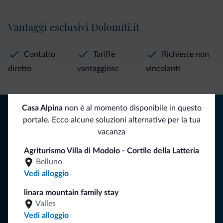
Vantaggi esclusivi Dolomiti.it
Contatto
Tariffe
Richieste non
diretto
vantaggiose
vincolanti
Consigli dalle Dolomiti
Casa Alpina
non è al momento disponibile in questo
portale. Ecco alcune soluzioni alternative per la tua
Riceverai informazioni, offerte esclusive e news per la tua
vacanza
vacanza nelle Dolomiti.
Agriturismo Villa di Modolo - Cortile della Latteria
Belluno
Vedi alloggio
ISCRIVITI ALLA NEWSLETTER
linara mountain family stay
Valles
Segui Dolomiti.it
Vedi alloggio