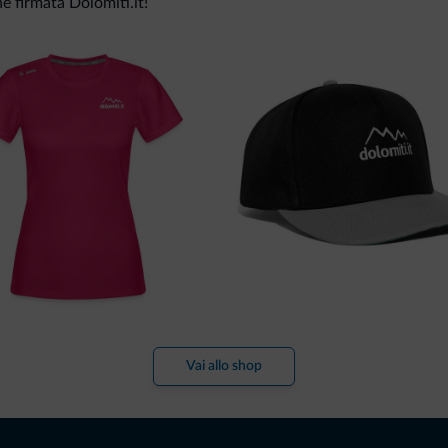
ne firmata Dolomiti.it!
Vai allo shop