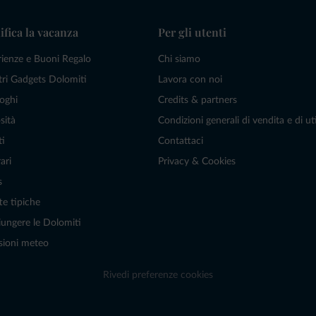
ifica la vacanza
Per gli utenti
rienze e Buoni Regalo
Chi siamo
tri Gadgets Dolomiti
Lavora con noi
oghi
Credits & partners
sità
Condizioni generali di vendita e di uti
ti
Contattaci
ari
Privacy & Cookies
s
te tipiche
ungere le Dolomiti
sioni meteo
Rivedi preferenze cookies