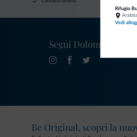
Contatto diretto
Rifugio B
Arabb
Vedi allog
Segui Dolomiti.it
Be Original, scopri la nuo