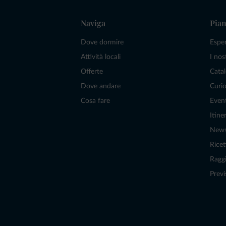
Naviga
Pian
Dove dormire
Espe
Attività locali
I nos
Offerte
Catal
Dove andare
Curio
Cosa fare
Even
Itiner
New
Ricet
Raggi
Previ