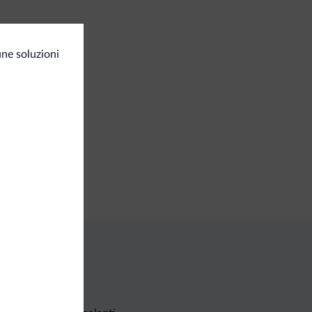
corsi trekking
ne soluzioni
iness
a congressi
ozi
utiques/negozi