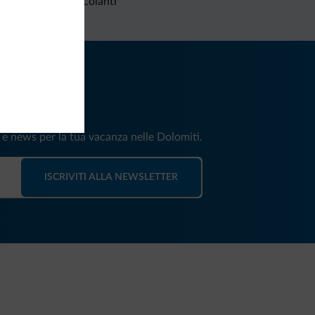
Richieste non vincolanti
iti
e e news per la tua vacanza nelle Dolomiti.
ISCRIVITI ALLA NEWSLETTER