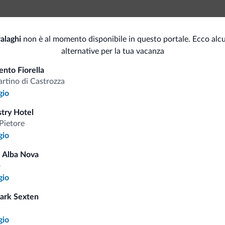
Senza barriere architettoniche
Per
alaghi
non è al momento disponibile in questo portale. Ecco alcu
alternative per la tua vacanza
Animali
Bus
nto Fiorella
Animali ammessi
Sal
rtino di Castrozza
gio
Sport e attività
Neg
stry Hotel
Pietore
<500 m
Campo da golf
Bo
gio
Maneggio/Equitazione
 Alba Nova
o
gio
i.it
ark Sexten
gio