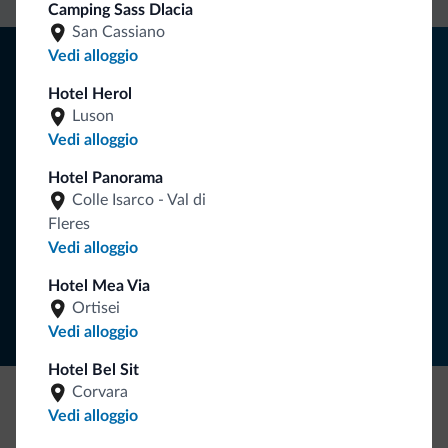
Camping Sass Dlacia
San Cassiano
Consigli dalle Dolomiti
Vedi alloggio
Hotel Herol
Riceverai informazioni, offerte esclusive e news per la tua
Luson
vacanza nelle Dolomiti.
Vedi alloggio
Hotel Panorama
Colle Isarco - Val di
ISCRIVITI ALLA NEWSLETTER
Fleres
Vedi alloggio
Segui Dolomiti.it
Hotel Mea Via
Ortisei
Vedi alloggio
Hotel Bel Sit
Corvara
Vedi alloggio
Be Original, scopri la nuova collezione