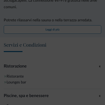
asciugacapelli. La connessione Wi-Fi è gratuita nelle aree
comuni.
Potrete rilassarvi nella sauna o nella terrazza arredata.
Potrete inoltre noleggiare gratuitamente delle biciclette per
Leggi di più
andare alla scoperta della natura circostante.
Servizi e Condizioni
L'hotel offre il parcheggio gratis. Bolzano è raggiungibile in
macchina in circa 40 minuti.
Ristorazione
Ristorante
Lounges bar
Piscine, spa e benessere