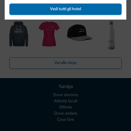
Ce l'avete chiesto in tanti. Ecco la nuova collezione firmata
Dolomiti.it!
Vedi tutti gli hotel
Vai allo shop
Naviga
Dove dormire
Attività locali
Offerte
Dove andare
Cosa fare