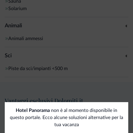
Sauna
Solarium
Animali
Animali ammessi
Sci
Piste da sci/impianti
<500 m
Vantaggi esclusivi Dolomiti.it
Hotel Panorama
non è al momento disponibile in
Contatto
Tariffe
Richieste non
questo portale. Ecco alcune soluzioni alternative per la
tua vacanza
diretto
vantaggiose
vincolanti