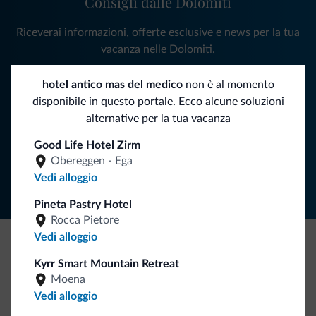
Consigli dalle Dolomiti
Riceverai informazioni, offerte esclusive e news per la tua
vacanza nelle Dolomiti.
hotel antico mas del medico
non è al momento
disponibile in questo portale. Ecco alcune soluzioni
ISCRIVITI ALLA NEWSLETTER
alternative per la tua vacanza
Good Life Hotel Zirm
Segui Dolomiti.it
Obereggen - Ega
Vedi alloggio
Pineta Pastry Hotel
Rocca Pietore
Vedi alloggio
Be Original, scopri la nuova collezione
Kyrr Smart Mountain Retreat
Moena
Ce l'avete chiesto in tanti. Ecco la nuova collezione firmata
Vedi alloggio
Dolomiti.it!