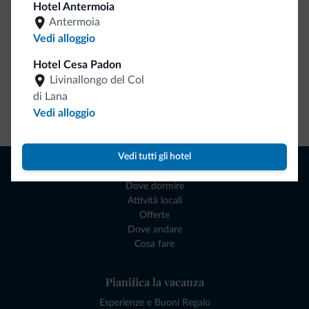
Hotel Antermoia
Antermoia
Vedi alloggio
Hotel Cesa Padon
Livinallongo del Col
di Lana
Vai allo shop
Vedi alloggio
Vedi tutti gli hotel
Naviga
Dove dormire
Attività locali
Offerte
Dove andare
Cosa fare
Pianifica la vacanza
Esperienze e Buoni Regalo