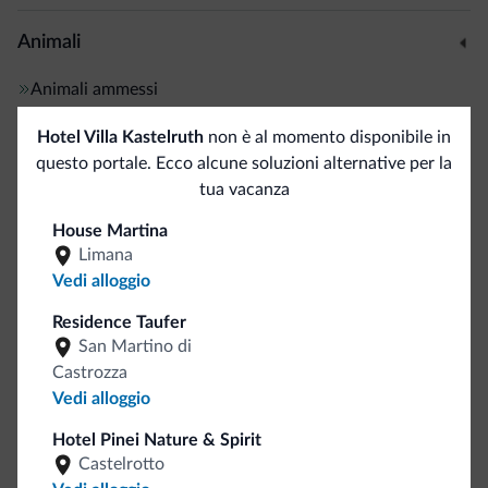
Animali
Animali ammessi
Hotel Villa Kastelruth
non è al momento disponibile in
Sci
questo portale. Ecco alcune soluzioni alternative per la
tua vacanza
Piste da sci/impianti
<500 m
Deposito sci
House Martina
Limana
Vedi alloggio
Sport e attività
Residence Taufer
Campo da golf
<500 m
San Martino di
Percorsi trekking
Castrozza
Vedi alloggio
Servizi generali
Hotel Pinei Nature & Spirit
Castelrotto
Cassetta di sicurezza