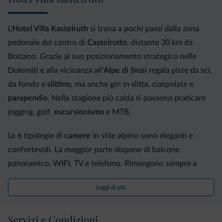
L'
Hotel Villa Kastelruth
si trova a pochi passi dalla zona
pedonale del centro di
Castelrotto
, distante 30 km da
Bolzano. Grazie al suo posizionamento strategico nelle
Dolomiti e alla vicinanza all'
Alpe di Siusi
regala piste da sci,
da fondo e
slittino
, ma anche giri in slitta, ciaspolate e
parapendio
. Nella stagione più calda si possono praticare
jogging, golf,
escursionismo
e MTB.
Le 6 tipologie di
camere
in stile alpino sono eleganti e
confortevoli. La maggior parte dispone di balcone
panoramico, WIFI, TV e telefono. Rimangono sempre a
disposizione dei clienti accappatoi, teli e ciabatte per la
Leggi di più
piscina.
Il
ristorante
, specializzato nella preparazione di piatti
Servizi e Condizioni