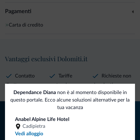
Pagamenti
Carta di credito
Vantaggi esclusivi Dolomiti.it
Contatto
Tariffe
Richieste non
diretto
vantaggiose
vincolanti
Dependance Diana
non è al momento disponibile in
questo portale. Ecco alcune soluzioni alternative per la
tua vacanza
Consigli dalle Dolomiti
Anabel Alpine Life Hotel
Riceverai informazioni, offerte esclusive e news per la tua
Cadipietra
vacanza nelle Dolomiti.
Vedi alloggio