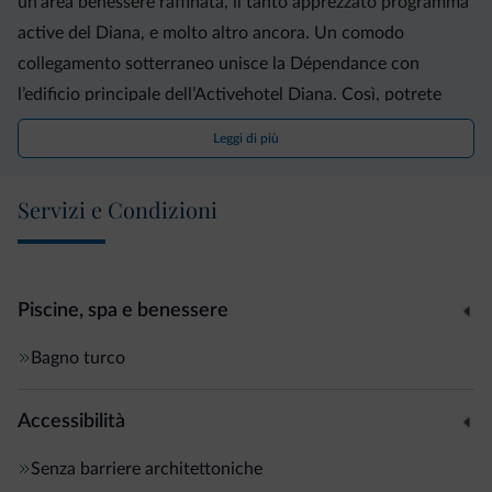
un’area benessere raffinata, il tanto apprezzato programma
active del Diana, e molto altro ancora. Un comodo
collegamento sotterraneo unisce la Dépendance con
l’edificio principale dell’Activehotel Diana. Così, potrete
accedere a tutte le strutture come la zona wellness e la sala
Leggi di più
da pranzo senza alcun disagio, specialmente in inverno.
L‘Activehotel Diana ha in serbo per voi la soluzione ideale
Servizi e Condizioni
perché le vostre vacanze siano personalizzate e all’altezza
delle vostre esigenze più specifiche. Vi promettiamo quindi
un soggiorno indimenticabile sotto tutti i punti di vista.
Piscine, spa e benessere
Bagno turco
Accessibilità
Senza barriere architettoniche