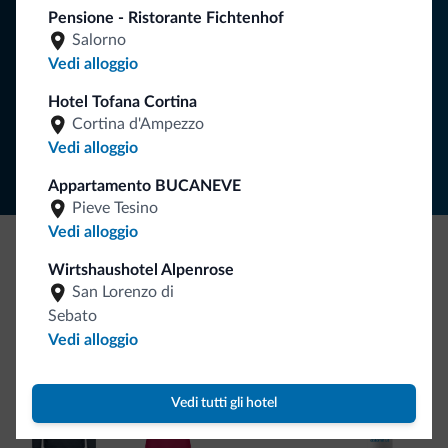
Pensione - Ristorante Fichtenhof
Salorno
ISCRIVITI ALLA NEWSLETTER
Vedi alloggio
Hotel Tofana Cortina
Segui Dolomiti.it
Cortina d'Ampezzo
Vedi alloggio
Appartamento BUCANEVE
Pieve Tesino
Vedi alloggio
Wirtshaushotel Alpenrose
Be Original, scopri la nuova collezione
San Lorenzo di
Ce l'avete chiesto in tanti. Ecco la nuova collezione firmata
Sebato
Dolomiti.it!
Vedi alloggio
Vedi tutti gli hotel