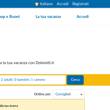
Italiano
Accedi
Registrati
hop e Buoni
La tua vacanza
Accedi
ca la tua vacanza con Dolomiti.it
2 adulti, 0 bambini, 1 camera
Cerca
Ordina per:
lla tua ricerca