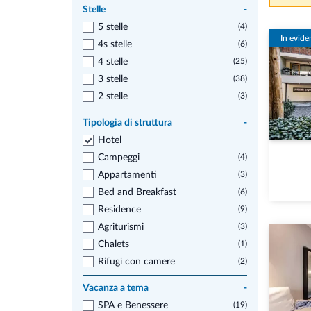
Stelle
-
5 stelle
(4)
In evide
4s stelle
(6)
4 stelle
(25)
3 stelle
(38)
2 stelle
(3)
Tipologia di struttura
-
Hotel
Campeggi
(4)
Appartamenti
(3)
Bed and Breakfast
(6)
Residence
(9)
Agriturismi
(3)
Chalets
(1)
Rifugi con camere
(2)
Vacanza a tema
-
SPA e Benessere
(19)