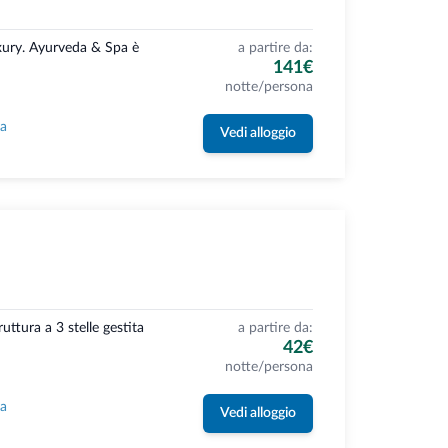
uxury. Ayurveda & Spa è
a partire da:
141€
notte/persona
la
Vedi alloggio
ttura a 3 stelle gestita
a partire da:
42€
notte/persona
la
Vedi alloggio