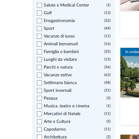
Salute e Medical Center
(1)
Golf
(13)
Enogastronomia
(32)
Sport
(44)
Vacanze di lusso
(11)
Animali benvenuti
(16)
Famiglia e bambini
(35)
In evide
Luoghi da visitare
(15)
Parchi e natura
(36)
Vacanze estive
(62)
Settimana bianca
(48)
Sport invernali
(31)
Pasqua
(3)
Musica, teatro e cinema
(1)
Mercatini di Natale
(11)
Arte e Cultura
(5)
Capodanno
(11)
Architettura
(2)