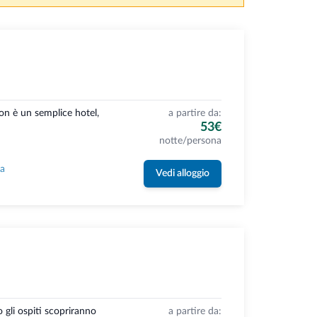
non è un semplice hotel,
a partire da:
53€
notte/persona
la
Vedi alloggio
 gli ospiti scopriranno
a partire da: