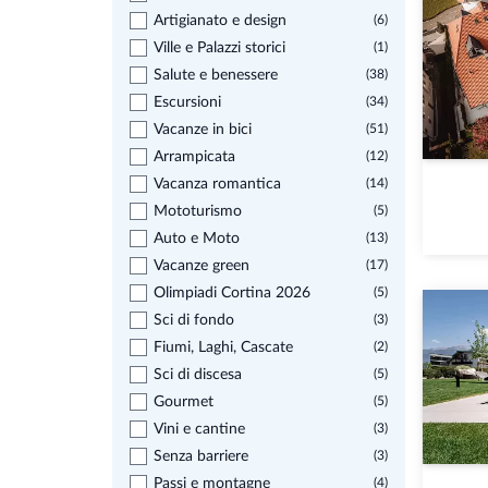
Artigianato e design
(6)
Ville e Palazzi storici
(1)
Salute e benessere
(38)
Escursioni
(34)
Vacanze in bici
(51)
Arrampicata
(12)
Vacanza romantica
(14)
Mototurismo
(5)
Auto e Moto
(13)
Vacanze green
(17)
Olimpiadi Cortina 2026
(5)
Sci di fondo
(3)
Fiumi, Laghi, Cascate
(2)
Sci di discesa
(5)
Gourmet
(5)
Vini e cantine
(3)
Senza barriere
(3)
Passi e montagne
(4)