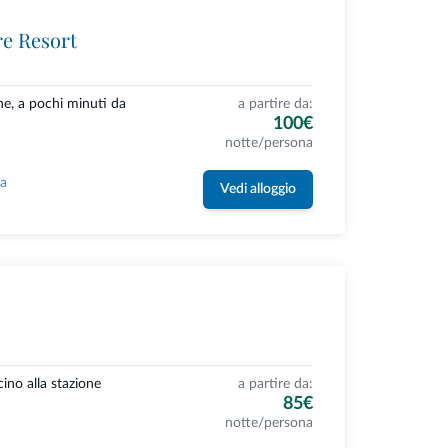
re Resort
ne, a pochi minuti da
a partire da:
100€
notte/persona
la
Vedi alloggio
cino alla stazione
a partire da:
85€
notte/persona