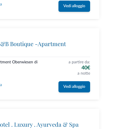
la
Vedi alloggio
B&B Boutique -Apartment
rtment Oberwiesen di
a partire da:
40€
a notte
la
Vedi alloggio
otel . Luxury . Ayurveda & Spa