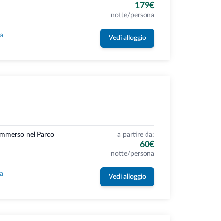
179€
notte/persona
la
Vedi alloggio
 immerso nel Parco
a partire da:
60€
notte/persona
la
Vedi alloggio