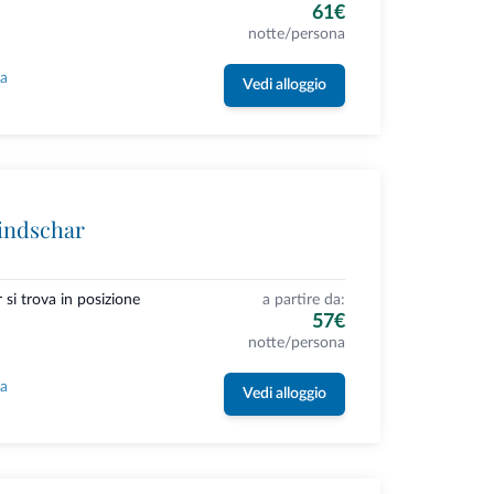
61€
notte/persona
la
Vedi alloggio
indschar
si trova in posizione
a partire da:
57€
notte/persona
la
Vedi alloggio