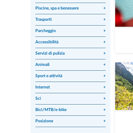
Piscine, spa e benessere
+
Trasporti
+
Parcheggio
+
Accessibilità
+
Servizi di pulizia
+
Animali
+
Sport e attività
+
Internet
+
Sci
+
Bici/MTB/e-bike
+
Posizione
+