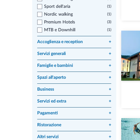
Sport dell'aria
(1)
Nordic walking
(1)
Premium Hotels
(3)
MTB e Downhill
(1)
Accoglienza e reception
+
Servizi generali
+
Famiglie e bambini
+
Spazi all'aperto
+
Business
+
Servizi ed extra
+
Pagamenti
+
Ristorazione
+
Altri servizi
+