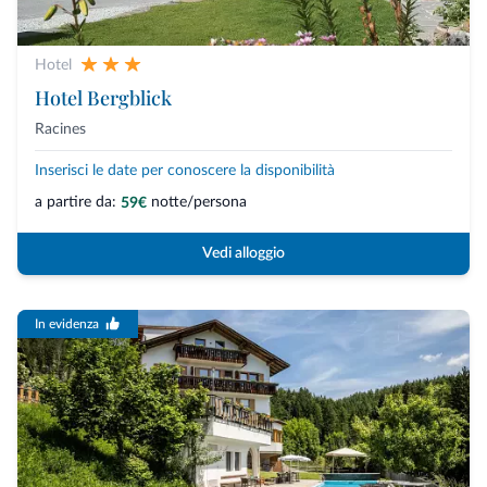
Hotel
Hotel Bergblick
Racines
Inserisci le date per conoscere la disponibilità
a partire da:
notte/persona
59€
Vedi alloggio
In evidenza