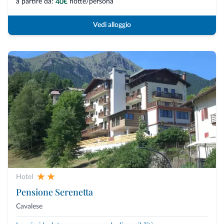
a partire da:
notte/persona
40€
Vedi alloggio
Hotel
Pensione Serenetta
Cavalese