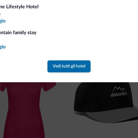
ine Lifestyle Hotel
a
gio
ntain family stay
va collezione
gio
ne firmata Dolomiti.it!
Vedi tutti gli hotel