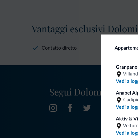
Vantaggi esclusivi Dolomit
Contatto diretto
Apparteme
Granpano
Villan
Vedi allog
Segui Dolomiti.it
Anabel Al
Cadipi
Vedi allog
Aktiv & V
Veltur
Vedi allog