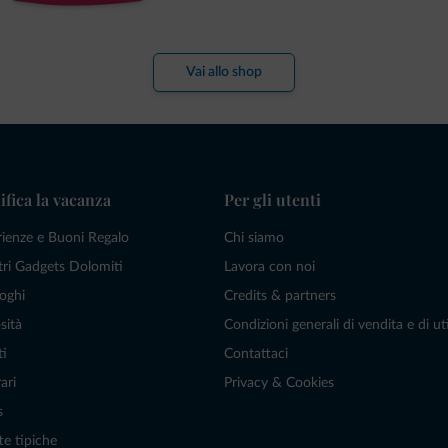
Vai allo shop
ifica la vacanza
Per gli utenti
rienze e Buoni Regalo
Chi siamo
tri Gadgets Dolomiti
Lavora con noi
oghi
Credits & partners
sità
Condizioni generali di vendita e di uti
ti
Contattaci
ari
Privacy & Cookies
s
te tipiche