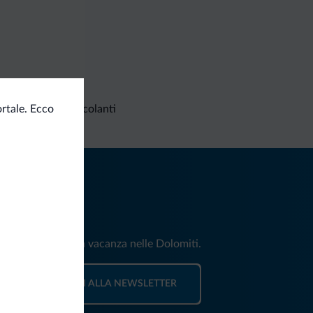
Richieste non vincolanti
rtale. Ecco
iti
e e news per la tua vacanza nelle Dolomiti.
ISCRIVITI ALLA NEWSLETTER