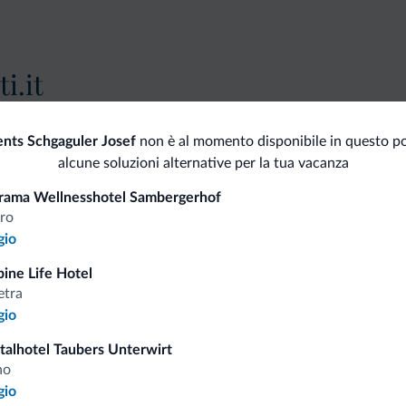
i.it
Tariffe vantaggiose
nts Schgaguler Josef
non è al momento disponibile in questo po
alcune soluzioni alternative per la tua vacanza
rama Wellnesshotel Sambergerhof
dro
gio
Consigli dalle Dolom
pine Life Hotel
etra
gio
Riceverai informazioni, offerte esclusiv
italhotel Taubers Unterwirt
no
gio