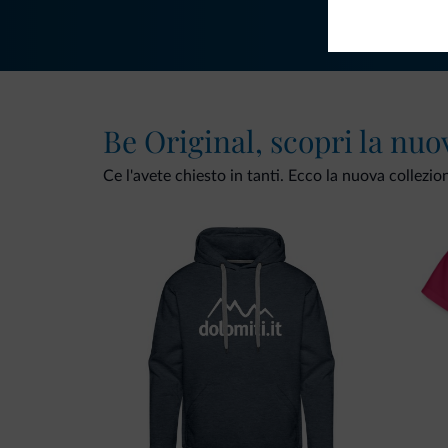
Be Original, scopri la nuo
Ce l'avete chiesto in tanti. Ecco la nuova collezio