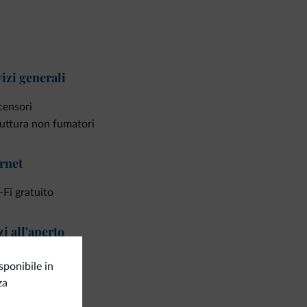
izi generali
censori
uttura non fumatori
rnet
Fi gratuito
i all'aperto
razza sul tetto
ponibile in
ardino
za
razza