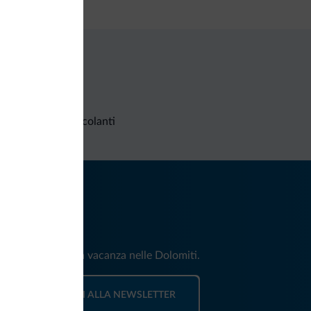
Richieste non vincolanti
iti
e e news per la tua vacanza nelle Dolomiti.
ISCRIVITI ALLA NEWSLETTER