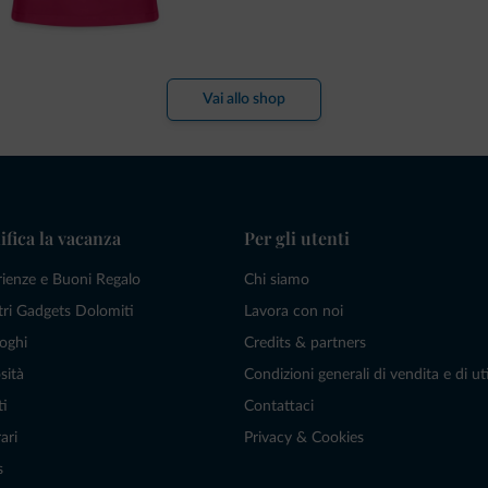
Vai allo shop
ifica la vacanza
Per gli utenti
rienze e Buoni Regalo
Chi siamo
tri Gadgets Dolomiti
Lavora con noi
oghi
Credits & partners
sità
Condizioni generali di vendita e di uti
ti
Contattaci
ari
Privacy & Cookies
s