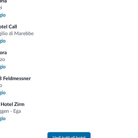
oria
i
gio
tel Call
i.it
gilio di Marebbe
gio
ora
Tariffe vantaggiose
zo
gio
B Feldmessner
o
gio
Consigli dalle Dolom
 Hotel Zirm
gen - Ega
Riceverai informazioni, offerte esclusiv
gio