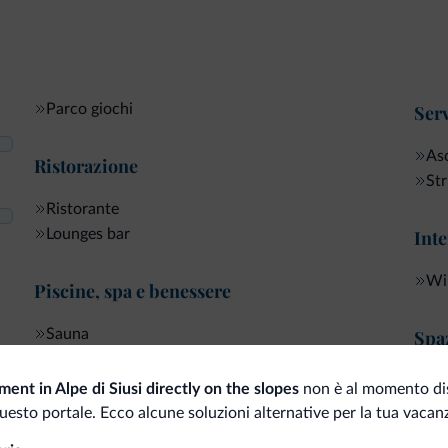
Parco giochi
Serv
As
Ristorazione
Str
Ristorante
Lounges bar
Inte
Wi-
Piscine, spa e benessere
Sauna
Spaz
Ter
Sport e attività
ent in Alpe di Siusi directly on the slopes
non è al momento dis
Gi
uesto portale. Ecco alcune soluzioni alternative per la tua vacan
Ter
Ping Pong