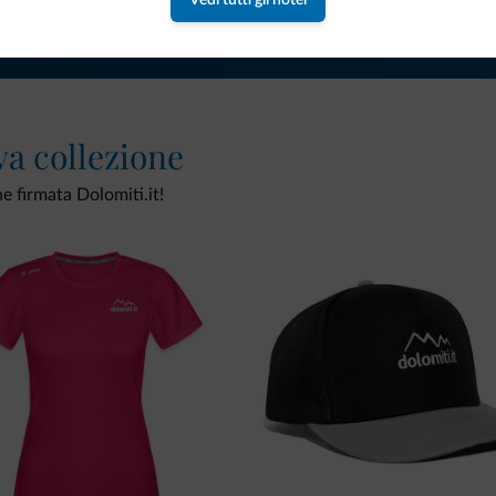
Vedi tutti gli hotel
va collezione
ne firmata Dolomiti.it!