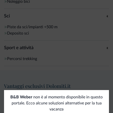
Noleggio bici
Sci
Piste da sci/impianti
<500 m
Deposito sci
Sport e attività
Percorsi trekking
Vantaggi esclusivi Dolomiti.it
B&B Weber
non è al momento disponibile in questo
Contatto
Tariffe
Richieste non
portale. Ecco alcune soluzioni alternative per la tua
diretto
vantaggiose
vincolanti
vacanza