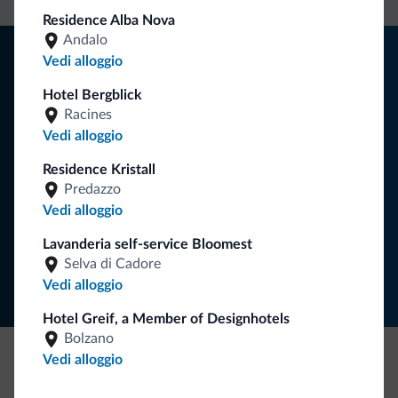
Residence Alba Nova
Andalo
Consigli dalle Dolomiti
Vedi alloggio
Riceverai informazioni, offerte esclusive e news per la tua
Hotel Bergblick
vacanza nelle Dolomiti.
Racines
Vedi alloggio
Residence Kristall
ISCRIVITI ALLA NEWSLETTER
Predazzo
Vedi alloggio
Segui Dolomiti.it
Lavanderia self-service Bloomest
Selva di Cadore
Vedi alloggio
Hotel Greif, a Member of Designhotels
Bolzano
Vedi alloggio
Be Original, scopri la nuova collezione