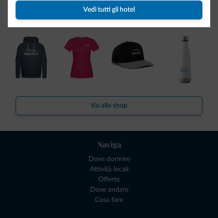
Ce l'avete chiesto in tanti. Ecco la nuova collezione firmata
Vedi tutti gli hotel
Dolomiti.it!
Vai allo shop
Naviga
Dove dormire
Attività locali
Offerte
Dove andare
Cosa fare