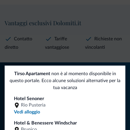
Vantaggi esclusivi Dolomiti.it
Contatto
Tariffe
Richieste non
diretto
vantaggiose
vincolanti
Consigli dalle Dolomiti
Tirso Apartament
non è al momento disponibile in
questo portale. Ecco alcune soluzioni alternative per la
Riceverai informazioni, offerte esclusive e news per la tua
tua vacanza
vacanza nelle Dolomiti.
Hotel Senoner
Rio Pusteria
Vedi alloggio
ISCRIVITI ALLA NEWSLETTER
Hotel & Benessere Windschar
Brunico