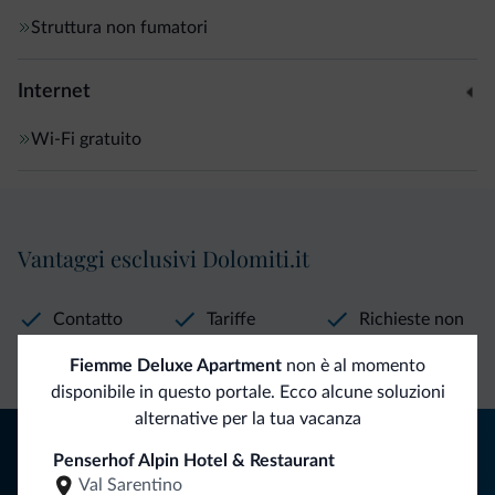
Struttura non fumatori
Internet
Wi-Fi gratuito
Vantaggi esclusivi Dolomiti.it
Contatto
Tariffe
Richieste non
diretto
vantaggiose
vincolanti
Fiemme Deluxe Apartment
non è al momento
disponibile in questo portale. Ecco alcune soluzioni
alternative per la tua vacanza
Consigli dalle Dolomiti
Penserhof Alpin Hotel & Restaurant
Val Sarentino
Riceverai informazioni, offerte esclusive e news per la tua