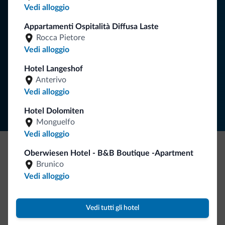
Vedi alloggio
vacanza nelle Dolomiti.
Appartamenti Ospitalità Diffusa Laste
Rocca Pietore
Vedi alloggio
ISCRIVITI ALLA NEWSLETTER
Hotel Langeshof
Anterivo
Segui Dolomiti.it
Vedi alloggio
Hotel Dolomiten
Monguelfo
Vedi alloggio
Oberwiesen Hotel - B&B Boutique -Apartment
Be Original, scopri la nuova collezione
Brunico
Ce l'avete chiesto in tanti. Ecco la nuova collezione firmata
Vedi alloggio
Dolomiti.it!
Vedi tutti gli hotel