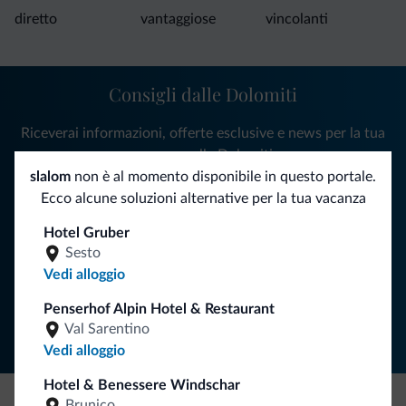
diretto
vantaggiose
vincolanti
Consigli dalle Dolomiti
Riceverai informazioni, offerte esclusive e news per la tua
vacanza nelle Dolomiti.
slalom
non è al momento disponibile in questo portale.
Ecco alcune soluzioni alternative per la tua vacanza
ISCRIVITI ALLA NEWSLETTER
Hotel Gruber
Sesto
Vedi alloggio
Segui Dolomiti.it
Penserhof Alpin Hotel & Restaurant
Val Sarentino
Vedi alloggio
Hotel & Benessere Windschar
Brunico