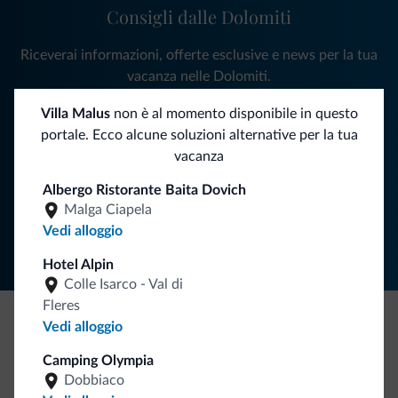
Consigli dalle Dolomiti
Riceverai informazioni, offerte esclusive e news per la tua
vacanza nelle Dolomiti.
Villa Malus
non è al momento disponibile in questo
portale. Ecco alcune soluzioni alternative per la tua
ISCRIVITI ALLA NEWSLETTER
vacanza
Albergo Ristorante Baita Dovich
Segui Dolomiti.it
Malga Ciapela
Vedi alloggio
Hotel Alpin
Colle Isarco - Val di
Fleres
Vedi alloggio
Be Original, scopri la nuova collezione
Camping Olympia
Ce l'avete chiesto in tanti. Ecco la nuova collezione firmata
Dobbiaco
Dolomiti.it!