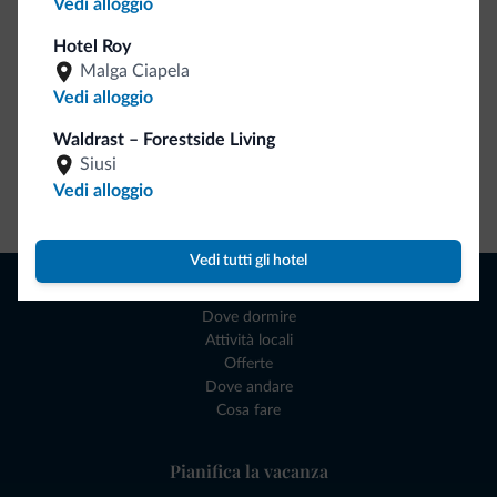
Vedi alloggio
Hotel Roy
Malga Ciapela
Vedi alloggio
Waldrast – Forestside Living
Siusi
Vedi alloggio
Vai allo shop
Vedi tutti gli hotel
Naviga
Dove dormire
Attività locali
Offerte
Dove andare
Cosa fare
Pianifica la vacanza