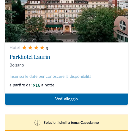
s
Hotel
Parkhotel Laurin
Bolzano
Inserisci le date per conoscere la disponibilità
a partire da:
a notte
91€
Vedi alloggio
Soluzioni simili a tema: Capodanno