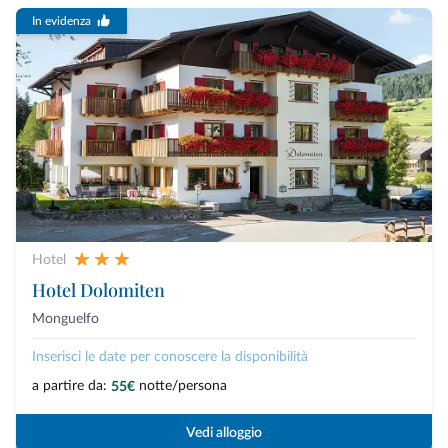
In evidenza
Hotel
Hotel Dolomiten
Monguelfo
Inserisci le date per conoscere la disponibilità
a partire da:
notte/persona
55€
Vedi alloggio