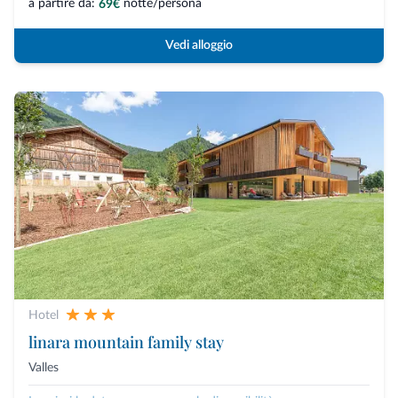
a partire da:
notte/persona
69€
Vedi alloggio
Hotel
linara mountain family stay
Valles