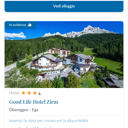
Vedi alloggio
In evidenza
s
Hotel
Good Life Hotel Zirm
Obereggen - Ega
Inserisci le date per conoscere la disponibilità