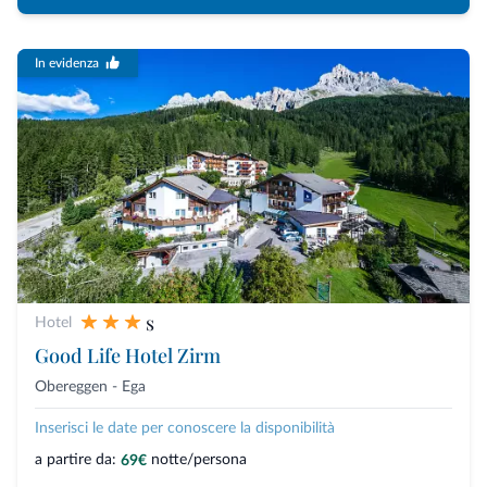
In evidenza
s
Hotel
Good Life Hotel Zirm
Obereggen - Ega
Inserisci le date per conoscere la disponibilità
a partire da:
notte/persona
69€