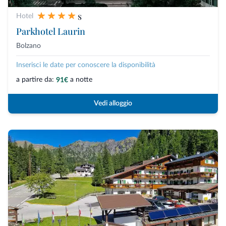
s
Hotel
Parkhotel Laurin
Bolzano
Inserisci le date per conoscere la disponibilità
a partire da:
a notte
91€
Vedi alloggio