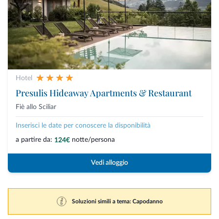
Hotel
Presulis Hideaway Apartments & Restaurant
Fiè allo Sciliar
Inserisci le date per conoscere la disponibilità
a partire da:
notte/persona
124€
Vedi alloggio
Soluzioni simili a tema: Capodanno