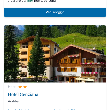
a partire da:
notte/persona
55€
Vedi alloggio
Hotel
Hotel Genziana
Arabba