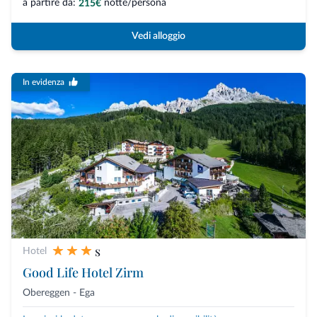
a partire da:
notte/persona
215€
Vedi alloggio
In evidenza
s
Hotel
Good Life Hotel Zirm
Obereggen - Ega