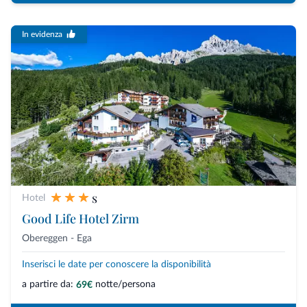
In evidenza
s
Hotel
Good Life Hotel Zirm
Obereggen - Ega
Inserisci le date per conoscere la disponibilità
a partire da:
notte/persona
69€