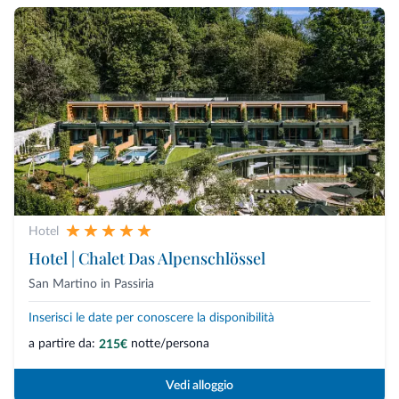
Hotel
Hotel | Chalet Das Alpenschlössel
San Martino in Passiria
Inserisci le date per conoscere la disponibilità
a partire da:
notte/persona
215€
Vedi alloggio