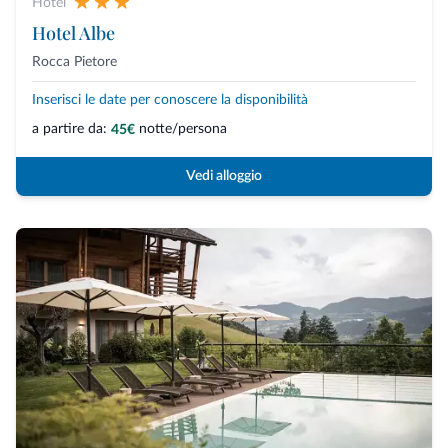
Hotel
Hotel Albe
Rocca Pietore
Inserisci le date per conoscere la disponibilità
a partire da:
notte/persona
45€
Vedi alloggio