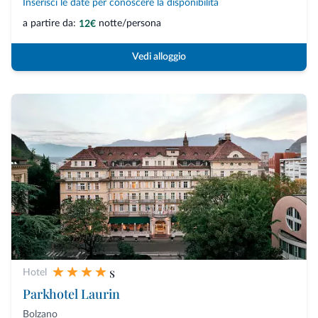
Inserisci le date per conoscere la disponibilità
a partire da:
notte/persona
12€
Vedi alloggio
s
Hotel
Parkhotel Laurin
Bolzano