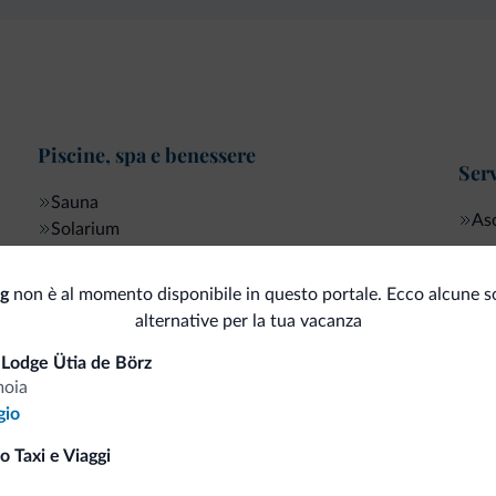
Piscine, spa e benessere
Serv
Sauna
As
Solarium
ng
non è al momento disponibile in questo portale. Ecco alcune s
alternative per la tua vacanza
i.it
Lodge Ütia de Börz
moia
gio
Tariffe vantaggiose
o Taxi e Viaggi
a