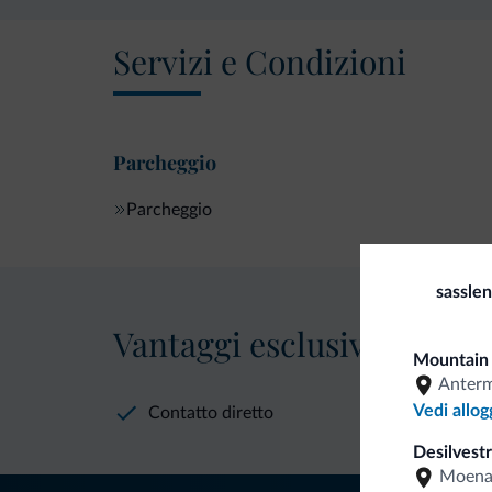
Servizi e Condizioni
Parcheggio
Parcheggio
sassle
Vantaggi esclusivi Dolomit
Mountain 
Anter
Vedi allog
Contatto diretto
Desilvestr
Moen