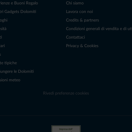
rienze e Buoni Regalo
Chi siamo
tri Gadgets Dolomiti
Lavora con noi
oghi
Credits & partners
sità
Condizioni generali di vendita e di uti
ti
Contattaci
ari
Privacy & Cookies
s
te tipiche
ungere le Dolomiti
sioni meteo
Rivedi preferenze cookies