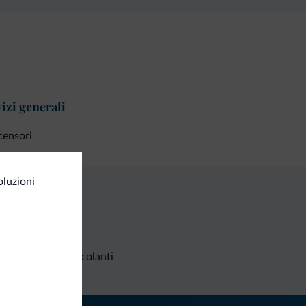
izi generali
censori
oluzioni
Richieste non vincolanti