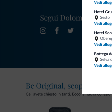
Vedi allog
Hotel Gru
Segui Dolomiti.it
Sesto
Vedi allog
Hotel Son
Obereg
Vedi allog
Bottega de
Selva 
Vedi allog
Be Original, scopri la nuo
Ce l'avete chiesto in tanti. Ecco la nuova collezio