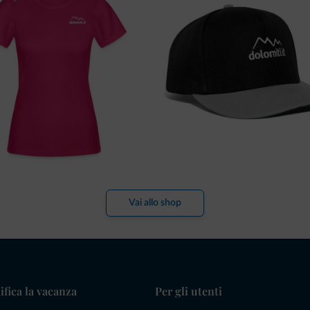
Vai allo shop
ifica la vacanza
Per gli utenti