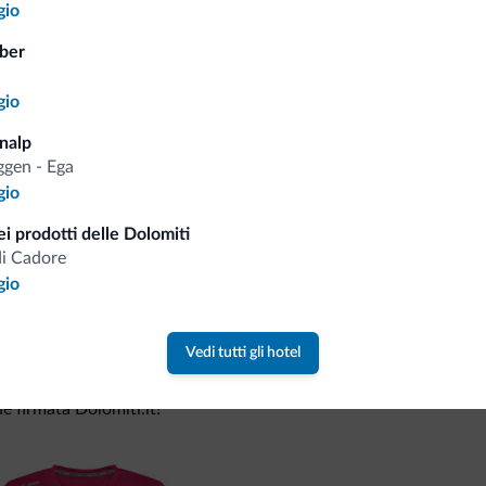
gio
ber
Consigli dalle Dolom
gio
Riceverai informazioni, offerte esclusiv
nalp
gen - Ega
gio
i prodotti delle Dolomiti
di Cadore
gio
Vedi tutti gli hotel
va collezione
ne firmata Dolomiti.it!