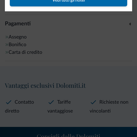
Vedi tutti gli hotel
Griglia per il barbecue
5 km
Pagamenti
Assegno
Bonifico
Carta di credito
Vantaggi esclusivi Dolomiti.it
Contatto
Tariffe
Richieste non
diretto
vantaggiose
vincolanti
Consigli dalle Dolomiti