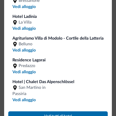
Bressanone
Bancomat/ATM
<500 m
Vedi alloggio
Cassetta di sicurezza
Hotel Ladinia
Staff multilingua
La Villa
Italiano
Vedi alloggio
Inglese
Tedesco
Agriturismo Villa di Modolo - Cortile della Latteria
Camere comunicanti
Belluno
Wi-Fi in camera
Vedi alloggio
Motociclisti benvenuti
Residence Lagorai
Predazzo
Internet
Vedi alloggio
Hotel | Chalet Das Alpenschlössel
Wi-Fi nelle aree comuni
San Martino in
Wi-Fi gratuito
Passiria
Vedi alloggio
Spazi all'aperto
Area Picnic
1 km