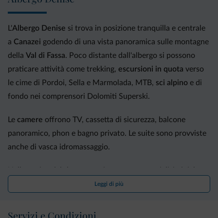
L'
Albergo Denise
si trova in posizione tranquilla e centrale
a
Canazei
godendo di una vista panoramica sulle montagne
della
Val di Fassa
. Poco distante dall'albergo si possono
praticare attività come trekking,
escursioni in quota
verso
le cime di Pordoi, Sella e Marmolada, MTB,
sci alpino
e di
fondo nei comprensori Dolomiti Superski.
Le
camere
offrono TV, cassetta di sicurezza, balcone
panoramico, phon e bagno privato. Le suite sono provviste
anche di vasca idromassaggio.
Nella cucina del
ristorante
si preparano specialità tipiche
del territorio e piatti vegetariani, celiaci e internazionali con
Leggi di più
un ricco buffet. Menù personalizzato per i bimbi. Si
organizzano anche delle serate a tema e delle
grigliate di
Servizi e Condizioni