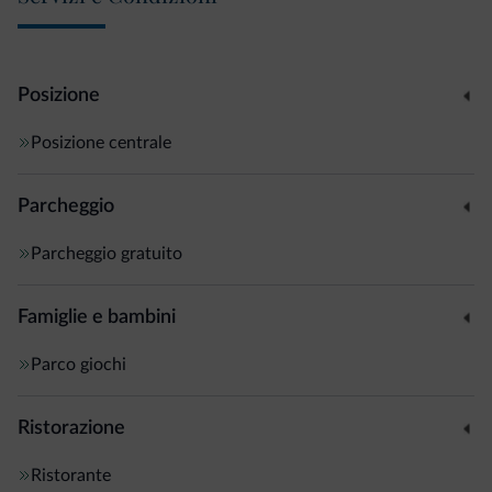
carne
. A disposizione anche un bar per un aperitivo in
compagnia pre o dopo cena.
Posizione
Altri servizi: noleggio bici, deposito sci, parcheggio e
wifi
gratis
in tutta la struttura.
Posizione centrale
Parcheggio
Parcheggio gratuito
Famiglie e bambini
Parco giochi
Ristorazione
Ristorante