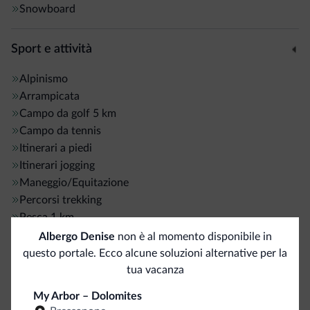
Snowboard
Sport e attività
Alpinismo
Arrampicata
Campo da golf
5 km
Campo da tennis
Itinerari a piedi
Itinerari jogging
Maneggio/Equitazione
Percorsi trekking
Pesca
1 km
Rafting
Albergo Denise
non è al momento disponibile in
Tiro con l'arco
5 km
questo portale. Ecco alcune soluzioni alternative per la
tua vacanza
Servizi generali
My Arbor – Dolomites