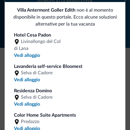
ISCRIVITI ALLA NEWSLETTER
Villa Antermont Goller Edith
non è al momento
disponibile in questo portale. Ecco alcune soluzioni
Segui Dolomiti.it
alternative per la tua vacanza
Hotel Cesa Padon
Livinallongo del Col
di Lana
Vedi alloggio
Be Original, scopri la nuova collezione
Lavanderia self-service Bloomest
Selva di Cadore
Ce l'avete chiesto in tanti. Ecco la nuova collezione firmata
Vedi alloggio
Dolomiti.it!
Residenza Domino
Selva di Cadore
Vedi alloggio
Color Home Suite Apartments
Predazzo
Vedi alloggio