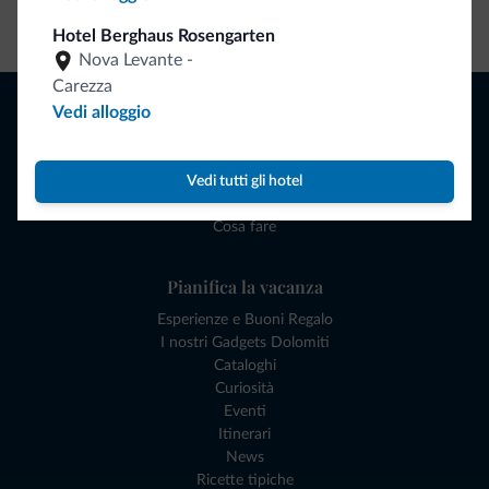
Vai allo shop
Hotel Berghaus Rosengarten
Nova Levante -
Carezza
Naviga
Vedi alloggio
Dove dormire
Attività locali
Offerte
Vedi tutti gli hotel
Dove andare
Cosa fare
Pianifica la vacanza
Esperienze e Buoni Regalo
I nostri Gadgets Dolomiti
Cataloghi
Curiosità
Eventi
Itinerari
News
Ricette tipiche