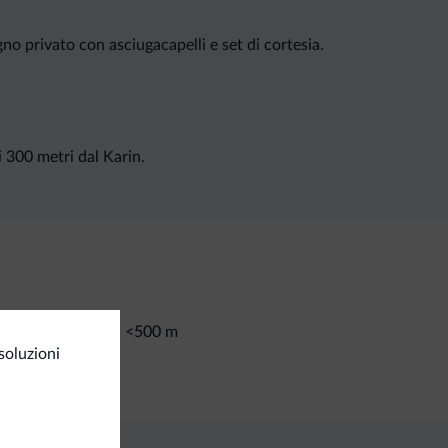
no privato con asciugacapelli e set di cortesia.
i 300 metri dal Karin.
<500 m
te da sci/impianti
soluzioni
osito sci