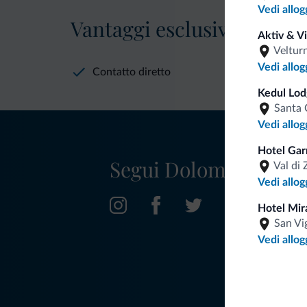
Vedi allog
Vantaggi esclusivi Dolomit
Aktiv & V
Veltur
Vedi allog
Contatto diretto
Kedul Lod
Santa 
Vedi allog
Hotel Gar
Segui Dolomiti.it
Val di 
Vedi allog
Hotel Mir
San Vi
Vedi allog