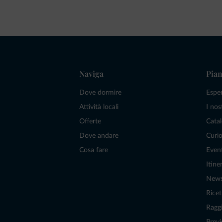
Naviga
Pian
Dove dormire
Espe
Attività locali
I nos
Offerte
Catal
Dove andare
Curio
Cosa fare
Even
Itiner
New
Ricet
Raggi