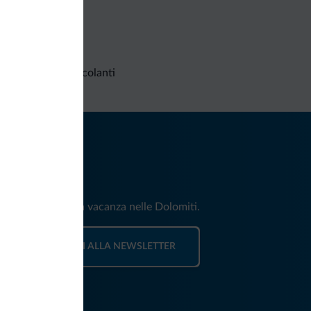
Richieste non vincolanti
iti
e e news per la tua vacanza nelle Dolomiti.
ISCRIVITI ALLA NEWSLETTER