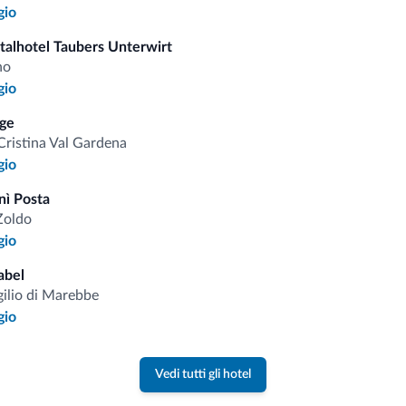
gio
i.it
italhotel Taubers Unterwirt
no
gio
Tariffe vantaggiose
ge
Cristina Val Gardena
gio
nì Posta
Consigli dalle Dolom
Zoldo
gio
Riceverai informazioni, offerte esclusiv
abel
gilio di Marebbe
gio
Vedi tutti gli hotel