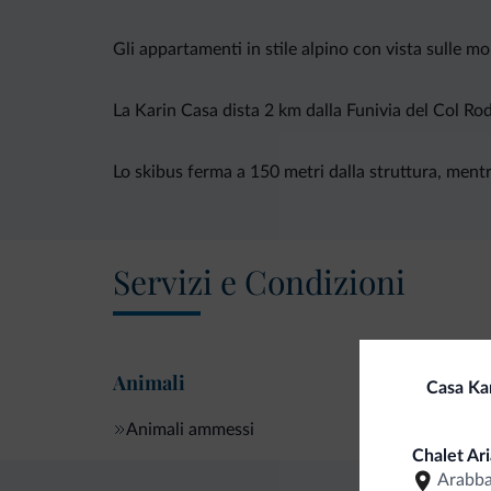
Gli appartamenti in stile alpino con vista sulle m
La Karin Casa dista 2 km dalla Funivia del Col Rod
Lo skibus ferma a 150 metri dalla struttura, mentre
Servizi e Condizioni
Animali
Casa Ka
Animali ammessi
Chalet Ari
Arabb