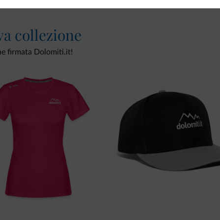
va collezione
ne firmata Dolomiti.it!