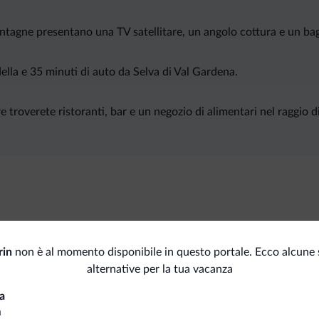
ontagne presentano una TV satellitare, un angolo cottura e un bag
ella e 35 minuti di auto da Selva di Val Gardena.
 troverete ristoranti, bar e un negozio di alimentari nel raggio d
Pis
rin
non è al momento disponibile in questo portale. Ecco alcune 
Dep
Sci
alternative per la tua vacanza
a
a