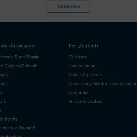
Vai allo shop
ifica la vacanza
Per gli utenti
rienze e Buoni Regalo
Chi siamo
tri Gadgets Dolomiti
Lavora con noi
oghi
Credits & partners
sità
Condizioni generali di vendita e di uti
ti
Contattaci
ari
Privacy & Cookies
s
te tipiche
ungere le Dolomiti