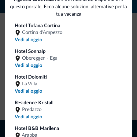
questo portale. Ecco alcune soluzioni alternative per la
tua vacanza
Hotel Tofana Cortina
Be Original, scopri la nuova collezione
Cortina d'Ampezzo
Vedi alloggio
Ce l'avete chiesto in tanti. Ecco la nuova collezione firmata
Dolomiti.it!
Hotel Sonnalp
Obereggen - Ega
Vedi alloggio
Hotel Dolomiti
La Villa
Vedi alloggio
Residence Kristall
Vai allo shop
Predazzo
Vedi alloggio
Naviga
Hotel B&B Marilena
Arabba