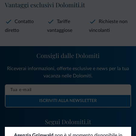
Vantaggi esclusivi Dolomiti.it
Contatto
Tariffe
Richieste non
diretto
vantaggiose
vincolanti
Consigli dalle Dolomiti
Riceverai informazioni, offerte esclusive e news per la tua
vacanza nelle Dolomiti.
ISCRIVITI ALLA NEWSLETTER
Segui Dolomiti.it
Agenzia Grünwald
non è al momento disponibile in