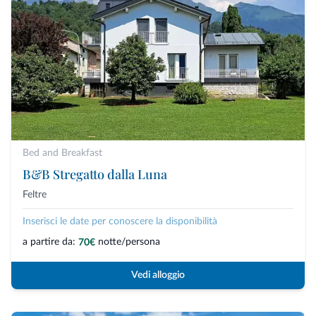
Bed and Breakfast
B&B Stregatto dalla Luna
Feltre
Inserisci le date per conoscere la disponibilità
a partire da:
notte/persona
70€
Vedi alloggio