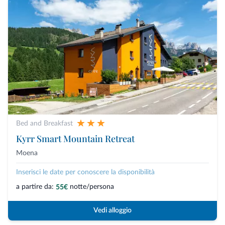
Bed and Breakfast
Kyrr Smart Mountain Retreat
Moena
Inserisci le date per conoscere la disponibilità
a partire da:
notte/persona
55€
Vedi alloggio