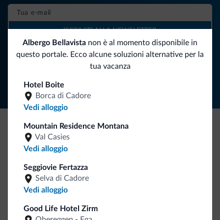
ISCRIVITI ALLA NEWSLETTER
Albergo Bellavista
non è al momento disponibile in
questo portale. Ecco alcune soluzioni alternative per la
Segui Dolomiti.it
tua vacanza
Hotel Boite
Borca di Cadore
Vedi alloggio
Mountain Residence Montana
Be Original, scopri la nuova collezione
Val Casies
Vedi alloggio
Ce l'avete chiesto in tanti. Ecco la nuova collezione firmata
Dolomiti.it!
Seggiovie Fertazza
Selva di Cadore
Vedi alloggio
Good Life Hotel Zirm
Obereggen - Ega