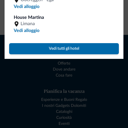
Vedi alloggio
House Martina
Vai allo shop
Limana
Vedi alloggio
Naviga
Vedi tutti gli hotel
Dove dormire
Attività locali
Offerte
Dove andare
Cosa fare
Pianifica la vacanza
Esperienze e Buoni Regalo
I nostri Gadgets Dolomiti
Cataloghi
Curiosità
Eventi