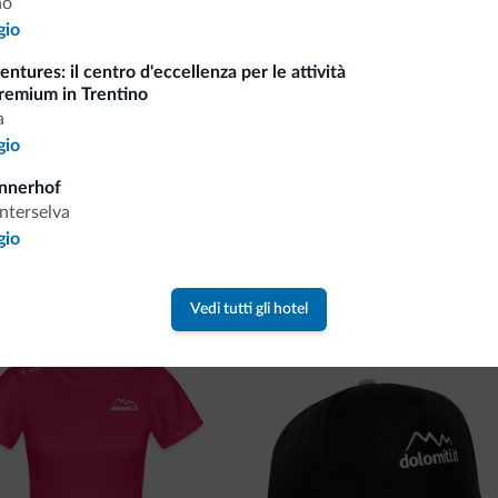
no
Riceverai informazioni, offerte esclusiv
gio
ntures: il centro d'eccellenza per le attività
remium in Trentino
a
gio
nnerhof
nterselva
gio
va collezione
ne firmata Dolomiti.it!
Vedi tutti gli hotel