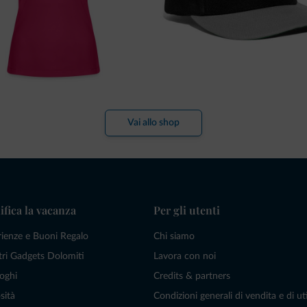
Vai allo shop
ifica la vacanza
Per gli utenti
rienze e Buoni Regalo
Chi siamo
tri Gadgets Dolomiti
Lavora con noi
oghi
Credits & partners
sità
Condizioni generali di vendita e di uti