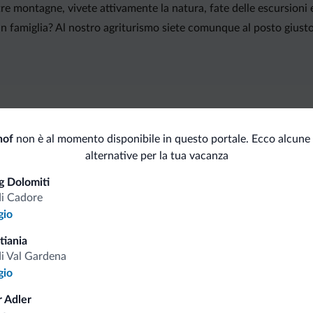
stre montagne, vivete attivamente la natura, fate delle escursioni
n famiglia? Al nostro agriturismo siete comunque al posto giusto. 
i.it
hof
non è al momento disponibile in questo portale. Ecco alcune 
alternative per la tua vacanza
 Dolomiti
Tariffe vantaggiose
di Cadore
gio
tiania
di Val Gardena
gio
Consigli dalle Dolom
 Adler