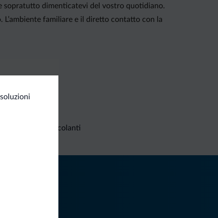
 e sopratutto dimenticatevi del vostro quotidiano.
L’ambiente familiare e il diretto contatto con la
soluzioni
Richieste non vincolanti
iti