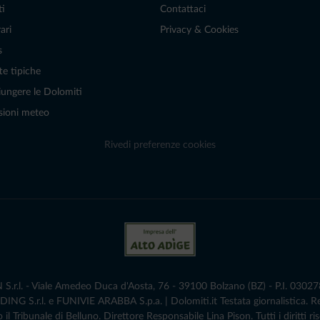
ti
Contattaci
ari
Privacy & Cookies
s
te tipiche
ungere le Dolomiti
sioni meteo
Rivedi preferenze cookies
r.l. - Viale Amedeo Duca d'Aosta, 76 - 39100 Bolzano (BZ) - P.I. 0302786
G S.r.l. e FUNIVIE ARABBA S.p.a. | Dolomiti.it Testata giornalistica. 
 il Tribunale di Belluno.­ Direttore Responsabile Lina Pison. Tutti i diritti ris