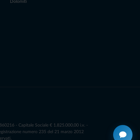
Dolomiti
0216 - Capitale Sociale € 1.825.000,00 i.v. -
Registrazione numero 235 del 21 marzo 2012
ervati.