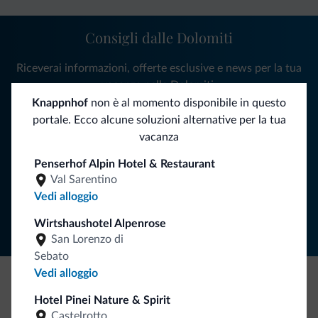
Consigli dalle Dolomiti
Riceverai informazioni, offerte esclusive e news per la tua
vacanza nelle Dolomiti.
Knappnhof
non è al momento disponibile in questo
portale. Ecco alcune soluzioni alternative per la tua
vacanza
ISCRIVITI ALLA NEWSLETTER
Penserhof Alpin Hotel & Restaurant
Val Sarentino
Segui Dolomiti.it
Vedi alloggio
Wirtshaushotel Alpenrose
San Lorenzo di
Sebato
Vedi alloggio
Be Original, scopri la nuova collezione
Hotel Pinei Nature & Spirit
Castelrotto