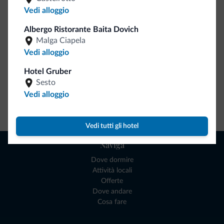
Ce l'avete chiesto in tanti. Ecco la nuova collezione firmata
Vedi alloggio
Dolomiti.it!
Albergo Ristorante Baita Dovich
Malga Ciapela
Vedi alloggio
Hotel Gruber
Sesto
Vedi alloggio
Vai allo shop
Vedi tutti gli hotel
Naviga
Dove dormire
Attività locali
Offerte
Dove andare
Cosa fare