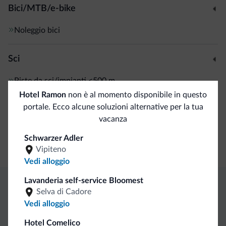
Bici/MTB/e-bike
Noleggio bici
Sci
Piste da sci/impianti
<500 m
Deposito sci
Hotel Ramon
non è al momento disponibile in questo
portale. Ecco alcune soluzioni alternative per la tua
vacanza
Servizi generali
Schwarzer Adler
Cassetta di sicurezza
Vipiteno
Vedi alloggio
Lavanderia self-service Bloomest
Selva di Cadore
Vantaggi esclusivi Dolomiti.it
Vedi alloggio
Hotel Comelico