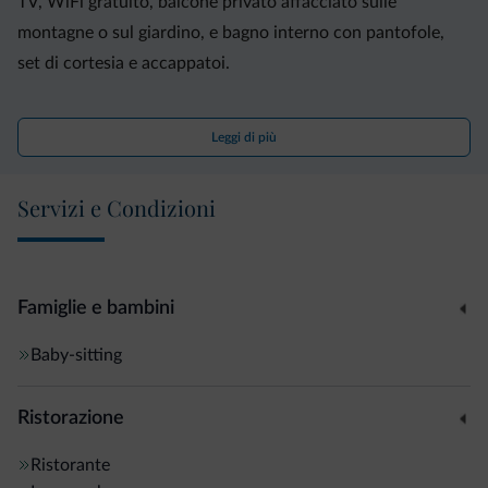
TV, WiFi gratuito, balcone privato affacciato sulle
montagne o sul giardino, e bagno interno con pantofole,
set di cortesia e accappatoi.
Presso il Ramon Hotel potrete rilassarvi nel centro
Leggi di più
benessere, dove troverete una sauna e una vasca
idromassaggio.
Servizi e Condizioni
Inclusa nella tariffa della sistemazione, la colazione consiste
in un ampio assortimento di piatti dolci e salati. Il ristorante
propone specialità regionali e mediterranee.
Famiglie e bambini
Baby-sitting
L'hotel dista 3 km da Canazei e 1 ora di auto da Bolzano.
Ristorazione
Ristorante