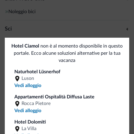
Noleggio bici
Sci
Piste da sci/impianti
1 km
Hotel Ciamol
non è al momento disponibile in questo
Deposito sci
portale. Ecco alcune soluzioni alternative per la tua
Dolomiti Superski
1 km
vacanza
Sci di fondo
<500 m
Naturhotel Lüsnerhof
Luson
Sport e attività
Vedi alloggio
Maneggio/Equitazione
Appartamenti Ospitalità Diffusa Laste
Percorsi trekking
Rocca Pietore
Vedi alloggio
Servizi generali
Hotel Dolomiti
La Villa
Cassetta di sicurezza