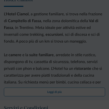
L'
Hotel Ciamol
, a gestione familiare, si trova nella frazione
di
Campitello di Fassa
, nella zona dolomitica della
Val di
Fassa
, in Trentino. Meta ideale per attività estive ed
invernali come trekking,
escursioni
, sci di discesa e sci di
fondo. A poco più di un km si trova un maneggio.
Le
camere
e la
suite familiare
, arredate in stile rustico,
dispongono di tv, cassetta di sicurezza, telefono, servizi
privati con phon e balcone. L'Hotel ha un
ristorante
che si
caratterizza per avere piatti tradizionali e della cucina
italiana. Su richiesta menù per bimbi, cucina celiaca e per
vegetariani. Durante la settimana viene proposta anche una
Leggi di più
cena ladina.
Servizi e Condizioni