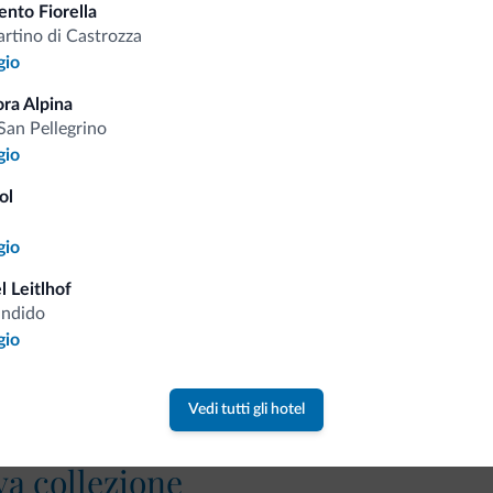
nto Fiorella
Tariffe vantaggiose
rtino di Castrozza
gio
ora Alpina
San Pellegrino
gio
Consigli dalle Dolom
ol
Riceverai informazioni, offerte esclusiv
gio
l Leitlhof
andido
gio
Vedi tutti gli hotel
va collezione