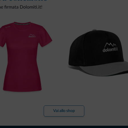
ne firmata Dolomiti.it!
Vai allo shop