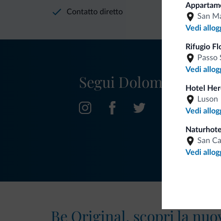
Appartame
Contatto diretto
San Ma
Vedi allog
Rifugio Fl
Passo 
Vedi allog
Segui Dolomiti.it
Hotel Her
Luson
Vedi allog
Naturhote
San C
Vedi allog
Be Original, scopri la nuo