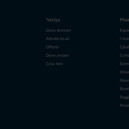
Naviga
Pian
Dove dormire
Espe
Attività locali
I nos
Offerte
Catal
Dove andare
Curio
Cosa fare
Even
Itiner
New
Ricet
Raggi
Previ