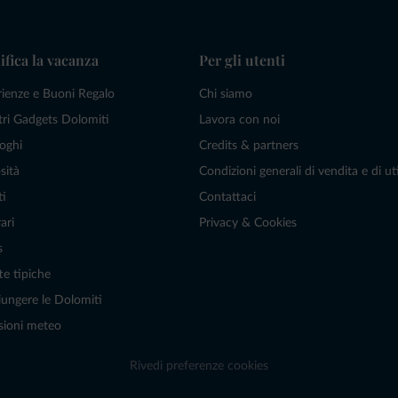
ifica la vacanza
Per gli utenti
rienze e Buoni Regalo
Chi siamo
tri Gadgets Dolomiti
Lavora con noi
oghi
Credits & partners
sità
Condizioni generali di vendita e di uti
ti
Contattaci
ari
Privacy & Cookies
s
te tipiche
ungere le Dolomiti
sioni meteo
Rivedi preferenze cookies