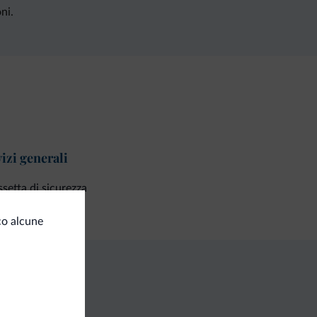
ni.
izi generali
setta di sicurezza
co alcune