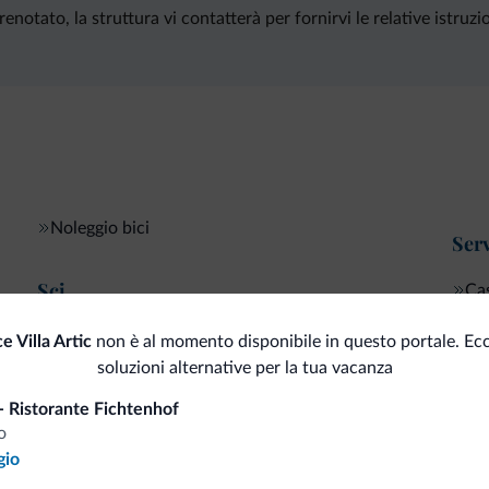
notato, la struttura vi contatterà per fornirvi le relative istruzio
Noleggio bici
Serv
Sci
Cas
Deposito sci
e Villa Artic
non è al momento disponibile in questo portale. Ec
soluzioni alternative per la tua vacanza
- Ristorante Fichtenhof
i.it
o
gio