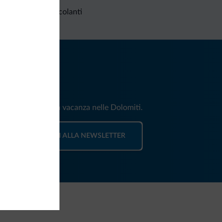
Richieste non vincolanti
iti
e e news per la tua vacanza nelle Dolomiti.
ISCRIVITI ALLA NEWSLETTER