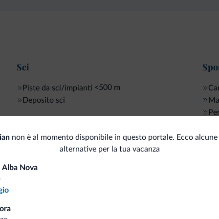
Sci
Spor
<500 m
Piste da sci/impianti
Ca
Deposito sci
Ma
Per
ian
non è al momento disponibile in questo portale. Ecco alcune 
alternative per la tua vacanza
i.it
 Alba Nova
o
gio
Tariffe vantaggiose
ora