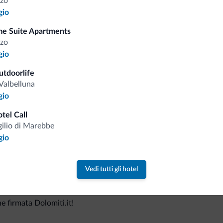
zo
gio
e Suite Apartments
zo
Consigli dalle Dolom
gio
utdoorlife
Riceverai informazioni, offerte esclusiv
Valbelluna
gio
tel Call
gilio di Marebbe
gio
Vedi tutti gli hotel
va collezione
ne firmata Dolomiti.it!