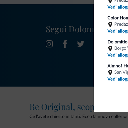
Predaz
Vedi allog
Color Hom
Predaz
Segui Dolomiti.it
Vedi allog
Dolomitio
Borgo 
Vedi allog
Almhof Ho
San Vi
Vedi allog
Be Original, scopri la nuo
Ce l'avete chiesto in tanti. Ecco la nuova collezio