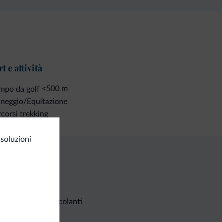
t e attività
<500 m
mpo da golf
neggio/Equitazione
corsi trekking
soluzioni
Richieste non vincolanti