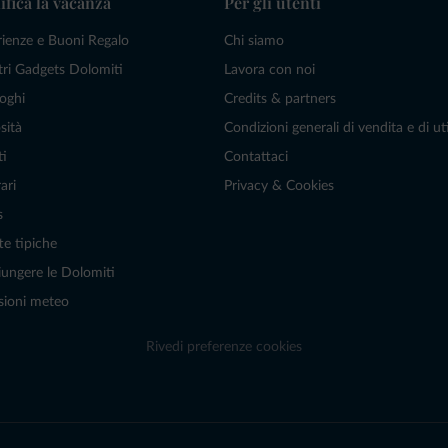
ifica la vacanza
Per gli utenti
rienze e Buoni Regalo
Chi siamo
tri Gadgets Dolomiti
Lavora con noi
oghi
Credits & partners
sità
Condizioni generali di vendita e di uti
ti
Contattaci
ari
Privacy & Cookies
s
te tipiche
ungere le Dolomiti
sioni meteo
Rivedi preferenze cookies