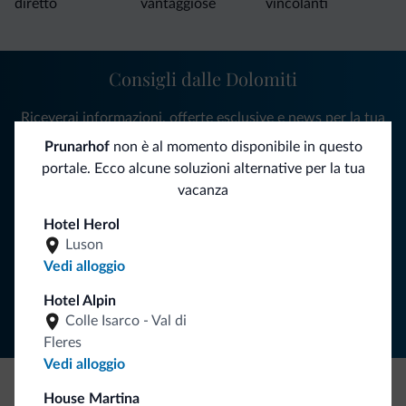
diretto
vantaggiose
vincolanti
Consigli dalle Dolomiti
Riceverai informazioni, offerte esclusive e news per la tua
vacanza nelle Dolomiti.
Prunarhof
non è al momento disponibile in questo
portale. Ecco alcune soluzioni alternative per la tua
vacanza
ISCRIVITI ALLA NEWSLETTER
Hotel Herol
Luson
Vedi alloggio
Segui Dolomiti.it
Hotel Alpin
Colle Isarco - Val di
Fleres
Vedi alloggio
House Martina